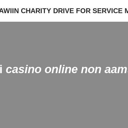
JAWIIN CHARITY DRIVE FOR SERVICE
ei
casino online non aam