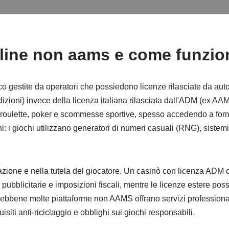
line non aams
e come funzio
co gestite da operatori che possiedono licenze rilasciate da au
dizioni) invece della licenza italiana rilasciata dall'ADM (ex A
oulette, poker e scommesse sportive, spesso accedendo a fornito
ni: i giochi utilizzano generatori di numeri casuali (RNG), sistem
azione e nella tutela del giocatore. Un casinò con licenza ADM op
 pubblicitarie e imposizioni fiscali, mentre le licenze estere pos
sebbene molte piattaforme non AAMS offrano servizi professionali 
uisiti anti-riciclaggio e obblighi sui giochi responsabili.