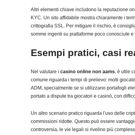
Altri elementi chiave includono la reputazione onli
KYC. Un sito affidabile mostra chiaramente i termi
crittografia SSL. Per mitigare il rischio, è consig
somme ingenti su piattaforme poco conosciute e te
Esempi pratici, casi rea
Nel valutare i
casino online non aams
, è utile
comune riguarda i tempi di prelievo: molti giocato
ADM, specialmente se si utilizzano portafogli elet
portato a dispute tra giocatori e casinò, con diffi
Un altro scenario pratico riguarda l'uso delle crip
commissioni ridotte. Questo può essere vantaggioso
controversia, le vie legali si rivelino più comples