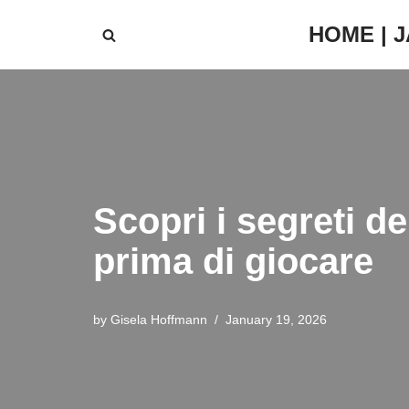
HOME | 
Skip
to
content
Scopri i segreti d
prima di giocare
by
Gisela Hoffmann
January 19, 2026