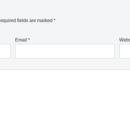
equired fields are marked
*
Email
*
Webs