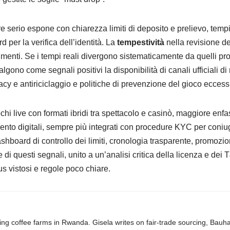
e serio espone con chiarezza limiti di deposito e prelievo, tem
per la verifica dell’identità. La
tempestività
nella revisione de
irimenti. Se i tempi reali divergono sistematicamente da quelli 
algono come segnali positivi la disponibilità di canali ufficiali d
cy e antiriciclaggio e politiche di prevenzione del gioco eccessi
ochi live con formati ibridi tra spettacolo e casinò, maggiore enfa
to digitali, sempre più integrati con procedure KYC per coniuga
ashboard di controllo dei limiti, cronologia trasparente, promo
i questi segnali, unito a un’analisi critica della licenza e dei T
s vistosi e regole poco chiare.
ing coffee farms in Rwanda. Gisela writes on fair-trade sourcing, Bau