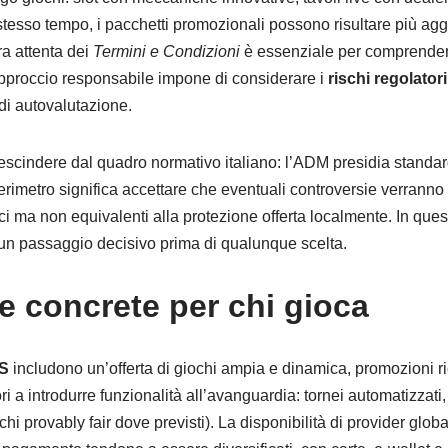
esso tempo, i pacchetti promozionali possono risultare più agg
ra attenta dei
Termini e Condizioni
è essenziale per comprendere 
approccio responsabile impone di considerare i
rischi regolatori
 di autovalutazione.
scindere dal quadro normativo italiano: l’ADM presidia standard 
erimetro significa accettare che eventuali controversie verrann
i ma non equivalenti alla protezione offerta localmente. In quest’
è un passaggio decisivo prima di qualunque scelta.
le concrete per chi gioca
S
includono un’offerta di giochi ampia e dinamica, promozioni ric
 a introdurre funzionalità all’avanguardia: tornei automatizzati,
chi provably fair dove previsti). La disponibilità di provider globa