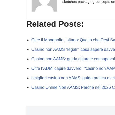
sketches packaging concepts on 
Related Posts:
Oltre il Monopolio Italiano: Quello che Devi 
Casino non AAMS “legali”: cosa sapere davve
Casino non AAMS: guida chiara e consapevo
Oltre l’ADM: capire davvero i “casino non A
I migliori casino non AAMS: guida pratica e cr
Casino Online Non AAMS: Perché nel 2026 