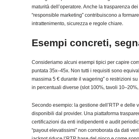
maturità dell’operatore. Anche la trasparenza dei p
“responsible marketing” contribuiscono a formare u
intrattenimento, sicurezza e regole chiare.
Esempi concreti, segnal
Consideriamo alcuni esempi tipici per capire co
puntata 35x–45x. Non tutti i requisiti sono equiv
massima 5 € durante il wagering” o restrizioni su s
in percentuali diverse (slot 100%, tavoli 10–20%,
Secondo esempio: la gestione dell’RTP e delle var
disponibili dal provider. Una piattaforma traspare
certificazioni da enti indipendenti e audit periodic
“payout elevatissimi” non corroborata da dati veri
jackpot riduce l’RTP base del gioco e come sono g