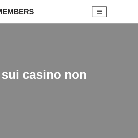
 MEMBERS
 sui casino non