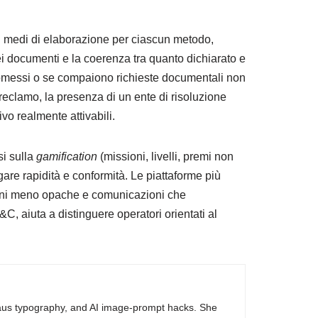
pi medi di elaborazione per ciascun metodo,
i documenti e la coerenza tra quanto dichiarato e
promessi o se compaiono richieste documentali non
i reclamo, la presenza di un ente di risoluzione
vo realmente attivabili.
si sulla
gamification
(missioni, livelli, premi non
re rapidità e conformità. Le piattaforme più
zioni meno opache e comunicazioni che
&C, aiuta a distinguere operatori orientati al
haus typography, and AI image-prompt hacks. She