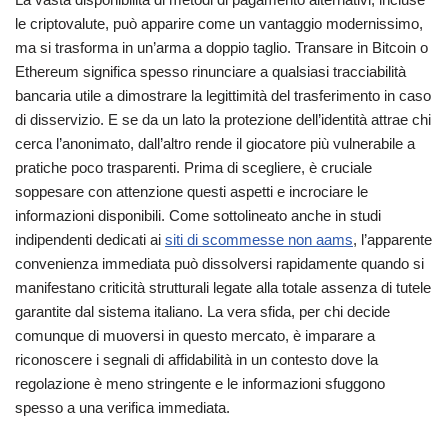
le criptovalute, può apparire come un vantaggio modernissimo,
ma si trasforma in un’arma a doppio taglio. Transare in Bitcoin o
Ethereum significa spesso rinunciare a qualsiasi tracciabilità
bancaria utile a dimostrare la legittimità del trasferimento in caso
di disservizio. E se da un lato la protezione dell’identità attrae chi
cerca l’anonimato, dall’altro rende il giocatore più vulnerabile a
pratiche poco trasparenti. Prima di scegliere, è cruciale
soppesare con attenzione questi aspetti e incrociare le
informazioni disponibili. Come sottolineato anche in studi
indipendenti dedicati ai
siti di scommesse non aams
, l’apparente
convenienza immediata può dissolversi rapidamente quando si
manifestano criticità strutturali legate alla totale assenza di tutele
garantite dal sistema italiano. La vera sfida, per chi decide
comunque di muoversi in questo mercato, è imparare a
riconoscere i segnali di affidabilità in un contesto dove la
regolazione è meno stringente e le informazioni sfuggono
spesso a una verifica immediata.