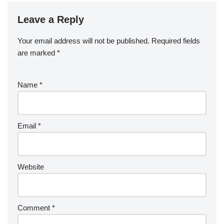
Leave a Reply
Your email address will not be published.
Required fields
are marked
*
Name
*
Email
*
Website
Comment
*