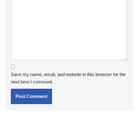
Save my name, email, and website in this browser for the
next time I comment.