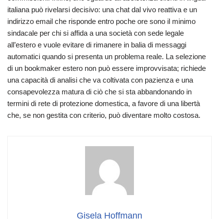
italiana può rivelarsi decisivo: una chat dal vivo reattiva e un
indirizzo email che risponde entro poche ore sono il minimo
sindacale per chi si affida a una società con sede legale
all’estero e vuole evitare di rimanere in balia di messaggi
automatici quando si presenta un problema reale. La selezione
di un bookmaker estero non può essere improvvisata; richiede
una capacità di analisi che va coltivata con pazienza e una
consapevolezza matura di ciò che si sta abbandonando in
termini di rete di protezione domestica, a favore di una libertà
che, se non gestita con criterio, può diventare molto costosa.
Gisela Hoffmann