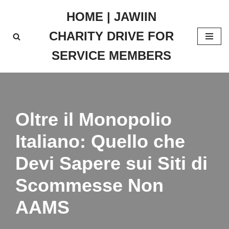
HOME | JAWIIN
Skip
CHARITY DRIVE FOR
to
content
SERVICE MEMBERS
Oltre il Monopolio
Italiano: Quello che
Devi Sapere sui Siti di
Scommesse Non
AAMS