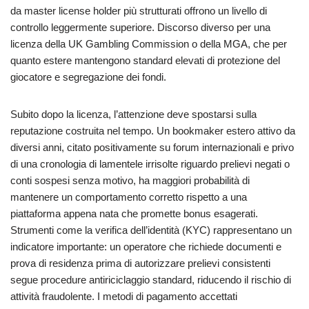
da master license holder più strutturati offrono un livello di
controllo leggermente superiore. Discorso diverso per una
licenza della UK Gambling Commission o della MGA, che per
quanto estere mantengono standard elevati di protezione del
giocatore e segregazione dei fondi.
Subito dopo la licenza, l’attenzione deve spostarsi sulla
reputazione costruita nel tempo. Un bookmaker estero attivo da
diversi anni, citato positivamente su forum internazionali e privo
di una cronologia di lamentele irrisolte riguardo prelievi negati o
conti sospesi senza motivo, ha maggiori probabilità di
mantenere un comportamento corretto rispetto a una
piattaforma appena nata che promette bonus esagerati.
Strumenti come la verifica dell’identità (KYC) rappresentano un
indicatore importante: un operatore che richiede documenti e
prova di residenza prima di autorizzare prelievi consistenti
segue procedure antiriciclaggio standard, riducendo il rischio di
attività fraudolente. I metodi di pagamento accettati