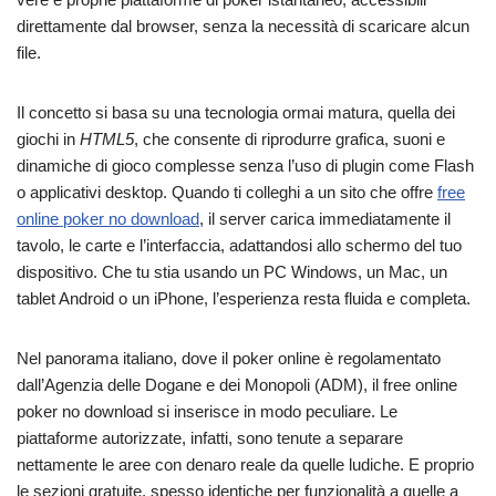
direttamente dal browser, senza la necessità di scaricare alcun
file.
Il concetto si basa su una tecnologia ormai matura, quella dei
giochi in
HTML5
, che consente di riprodurre grafica, suoni e
dinamiche di gioco complesse senza l’uso di plugin come Flash
o applicativi desktop. Quando ti colleghi a un sito che offre
free
online poker no download
, il server carica immediatamente il
tavolo, le carte e l’interfaccia, adattandosi allo schermo del tuo
dispositivo. Che tu stia usando un PC Windows, un Mac, un
tablet Android o un iPhone, l’esperienza resta fluida e completa.
Nel panorama italiano, dove il poker online è regolamentato
dall’Agenzia delle Dogane e dei Monopoli (ADM), il free online
poker no download si inserisce in modo peculiare. Le
piattaforme autorizzate, infatti, sono tenute a separare
nettamente le aree con denaro reale da quelle ludiche. E proprio
le sezioni gratuite, spesso identiche per funzionalità a quelle a