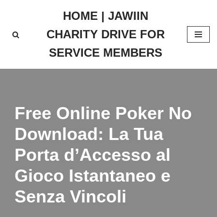
HOME | JAWIIN
Skip
CHARITY DRIVE FOR
to
content
SERVICE MEMBERS
Free Online Poker No
Download: La Tua
Porta d’Accesso al
Gioco Istantaneo e
Senza Vincoli