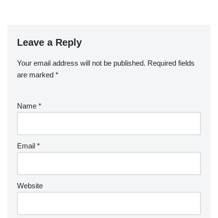
Leave a Reply
Your email address will not be published.
Required fields
are marked
*
Name
*
Email
*
Website