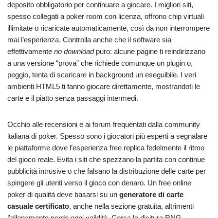
deposito obbligatorio per continuare a giocare. I migliori siti,
spesso collegati a poker room con licenza, offrono chip virtuali
illimitate o ricaricate automaticamente, così da non interrompere
mai l’esperienza. Controlla anche che il software sia
effettivamente
no download
puro: alcune pagine ti reindirizzano
a una versione “prova” che richiede comunque un plugin o,
peggio, tenta di scaricare in background un eseguibile. I veri
ambienti HTML5 ti fanno giocare direttamente, mostrandoti le
carte e il piatto senza passaggi intermedi.
Occhio alle recensioni e ai forum frequentati dalla community
italiana di poker. Spesso sono i giocatori più esperti a segnalare
le piattaforme dove l’esperienza free replica fedelmente il ritmo
del gioco reale. Evita i siti che spezzano la partita con continue
pubblicità intrusive o che falsano la distribuzione delle carte per
spingere gli utenti verso il gioco con denaro. Un free online
poker di qualità deve basarsi su un
generatore di carte
casuale certificato
, anche nella sezione gratuita, altrimenti
l’allenamento perde ogni validità. Cerca la dicitura RNG