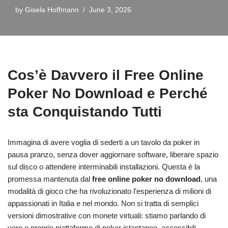
by
Gisela Hoffmann
June 3, 2026
Cos’è Davvero il Free Online
Poker No Download e Perché
sta Conquistando Tutti
Immagina di avere voglia di sederti a un tavolo da poker in
pausa pranzo, senza dover aggiornare software, liberare spazio
sul disco o attendere interminabili installazioni. Questa è la
promessa mantenuta dal
free online poker no download
, una
modalità di gioco che ha rivoluzionato l’esperienza di milioni di
appassionati in Italia e nel mondo. Non si tratta di semplici
versioni dimostrative con monete virtuali: stiamo parlando di
vere e proprie piattaforme di poker istantaneo, accessibili