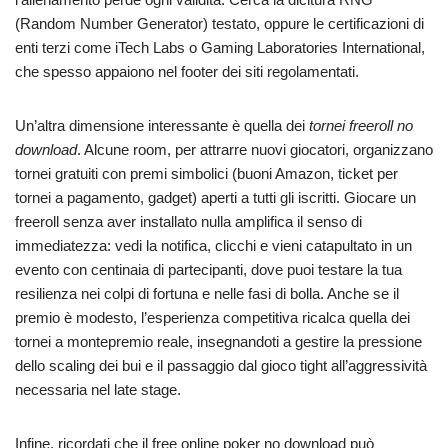
(Random Number Generator) testato, oppure le certificazioni di
enti terzi come iTech Labs o Gaming Laboratories International,
che spesso appaiono nel footer dei siti regolamentati.
Un’altra dimensione interessante è quella dei
tornei freeroll no
download
. Alcune room, per attrarre nuovi giocatori, organizzano
tornei gratuiti con premi simbolici (buoni Amazon, ticket per
tornei a pagamento, gadget) aperti a tutti gli iscritti. Giocare un
freeroll senza aver installato nulla amplifica il senso di
immediatezza: vedi la notifica, clicchi e vieni catapultato in un
evento con centinaia di partecipanti, dove puoi testare la tua
resilienza nei colpi di fortuna e nelle fasi di bolla. Anche se il
premio è modesto, l’esperienza competitiva ricalca quella dei
tornei a montepremio reale, insegnandoti a gestire la pressione
dello scaling dei bui e il passaggio dal gioco tight all’aggressività
necessaria nel late stage.
Infine, ricordati che il free online poker no download può