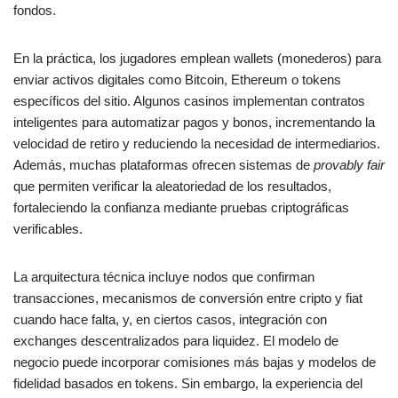
fondos.
En la práctica, los jugadores emplean wallets (monederos) para
enviar activos digitales como Bitcoin, Ethereum o tokens
específicos del sitio. Algunos casinos implementan contratos
inteligentes para automatizar pagos y bonos, incrementando la
velocidad de retiro y reduciendo la necesidad de intermediarios.
Además, muchas plataformas ofrecen sistemas de
provably fair
que permiten verificar la aleatoriedad de los resultados,
fortaleciendo la confianza mediante pruebas criptográficas
verificables.
La arquitectura técnica incluye nodos que confirman
transacciones, mecanismos de conversión entre cripto y fiat
cuando hace falta, y, en ciertos casos, integración con
exchanges descentralizados para liquidez. El modelo de
negocio puede incorporar comisiones más bajas y modelos de
fidelidad basados en tokens. Sin embargo, la experiencia del