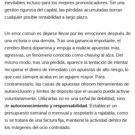
inevitables incluso para los mejores pronosticadores. Sin una
gestión rigurosa del capital, las pérdidas acumuladas borran
cualquier posible rentabilidad a largo plazo.
Un error común es dejarse llevar por las emociones después de
una victoria o una derrota. Tras una ganancia importante, el
cerebro libera dopamina y empuja a realizar apuestas más
agresivas, un fenómeno conocido como
chasing
al alza. Del
mismo modo, tras una pérdida, aparece la tentación de intentar
recuperar el dinero de inmediato con apuestas de alto riesgo, lo
que casi siempre acaba en un agujero mayor. Para
contrarrestarlo, las casas de apuestas ofrecen herramientas de
autoexclusión y límites de depósito que el usuario puede activar
voluntariamente. Utilizarlas no es una señal de debilidad, sino
de
autoconocimiento y responsabilidad
. Establecer un
presupuesto semanal o mensual y respetarlo a rajatabla, como
si se tratara de una factura fija, mantiene la actividad dentro de
los márgenes del ocio controlado.