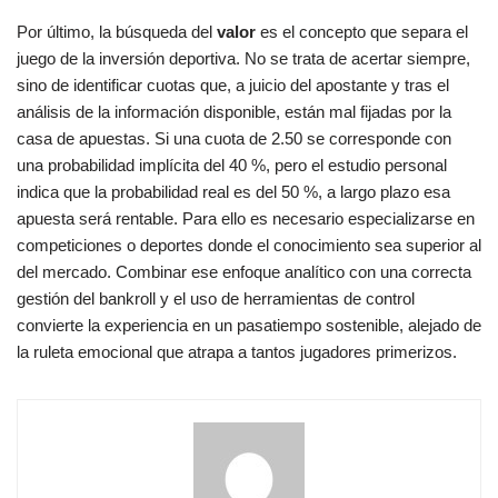
Por último, la búsqueda del
valor
es el concepto que separa el
juego de la inversión deportiva. No se trata de acertar siempre,
sino de identificar cuotas que, a juicio del apostante y tras el
análisis de la información disponible, están mal fijadas por la
casa de apuestas. Si una cuota de 2.50 se corresponde con
una probabilidad implícita del 40 %, pero el estudio personal
indica que la probabilidad real es del 50 %, a largo plazo esa
apuesta será rentable. Para ello es necesario especializarse en
competiciones o deportes donde el conocimiento sea superior al
del mercado. Combinar ese enfoque analítico con una correcta
gestión del bankroll y el uso de herramientas de control
convierte la experiencia en un pasatiempo sostenible, alejado de
la ruleta emocional que atrapa a tantos jugadores primerizos.