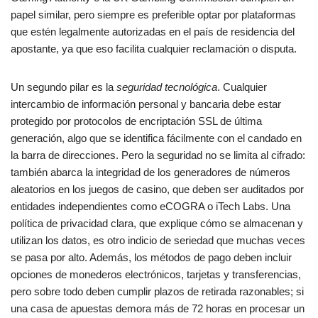
papel similar, pero siempre es preferible optar por plataformas
que estén legalmente autorizadas en el país de residencia del
apostante, ya que eso facilita cualquier reclamación o disputa.
Un segundo pilar es la
seguridad tecnológica
. Cualquier
intercambio de información personal y bancaria debe estar
protegido por protocolos de encriptación SSL de última
generación, algo que se identifica fácilmente con el candado en
la barra de direcciones. Pero la seguridad no se limita al cifrado:
también abarca la integridad de los generadores de números
aleatorios en los juegos de casino, que deben ser auditados por
entidades independientes como eCOGRA o iTech Labs. Una
política de privacidad clara, que explique cómo se almacenan y
utilizan los datos, es otro indicio de seriedad que muchas veces
se pasa por alto. Además, los métodos de pago deben incluir
opciones de monederos electrónicos, tarjetas y transferencias,
pero sobre todo deben cumplir plazos de retirada razonables; si
una casa de apuestas demora más de 72 horas en procesar un