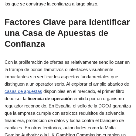
los que se construye la confianza a largo plazo.
Factores Clave para Identificar
una Casa de Apuestas de
Confianza
Con la proliferación de ofertas es relativamente sencillo caer en
la trampa de bonos llamativos o interfaces visualmente
impactantes sin verificar los aspectos fundamentales que
distinguen a un operador serio. Al explorar el amplio abanico de
casas de apuestas
disponibles en el mercado, el primer filtro
debe ser la
licencia de operación
emitida por un organismo
regulador reconocido. En España, el sello de la DGOJ garantiza
que la empresa cumple con estrictos requisitos de solvencia
financiera, protección de datos y lucha contra el blanqueo de
capitales. En otros territorios, autoridades como la Malta
Gaming Authority o la UK Gambling Commission cumplen un