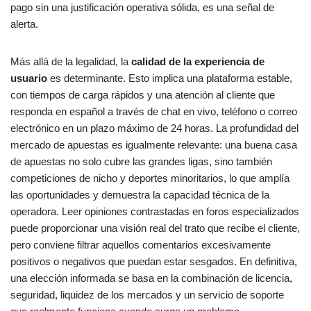
pago sin una justificación operativa sólida, es una señal de
alerta.
Más allá de la legalidad, la
calidad de la experiencia de
usuario
es determinante. Esto implica una plataforma estable,
con tiempos de carga rápidos y una atención al cliente que
responda en español a través de chat en vivo, teléfono o correo
electrónico en un plazo máximo de 24 horas. La profundidad del
mercado de apuestas es igualmente relevante: una buena casa
de apuestas no solo cubre las grandes ligas, sino también
competiciones de nicho y deportes minoritarios, lo que amplía
las oportunidades y demuestra la capacidad técnica de la
operadora. Leer opiniones contrastadas en foros especializados
puede proporcionar una visión real del trato que recibe el cliente,
pero conviene filtrar aquellos comentarios excesivamente
positivos o negativos que puedan estar sesgados. En definitiva,
una elección informada se basa en la combinación de licencia,
seguridad, liquidez de los mercados y un servicio de soporte