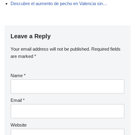
Descubre el aumento de pecho en Valencia sin…
Leave a Reply
Your email address will not be published.
Required fields
are marked
*
Name
*
Email
*
Website