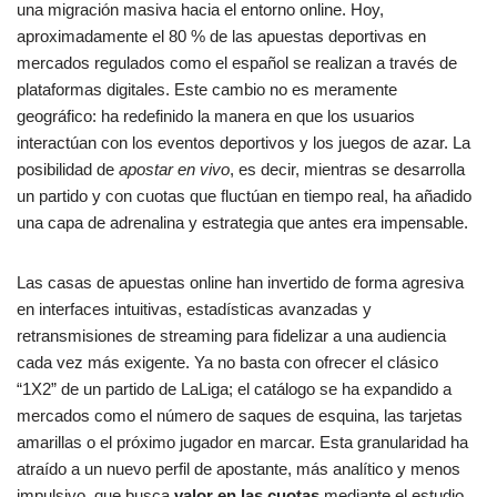
una migración masiva hacia el entorno online. Hoy,
aproximadamente el 80 % de las apuestas deportivas en
mercados regulados como el español se realizan a través de
plataformas digitales. Este cambio no es meramente
geográfico: ha redefinido la manera en que los usuarios
interactúan con los eventos deportivos y los juegos de azar. La
posibilidad de
apostar en vivo
, es decir, mientras se desarrolla
un partido y con cuotas que fluctúan en tiempo real, ha añadido
una capa de adrenalina y estrategia que antes era impensable.
Las casas de apuestas online han invertido de forma agresiva
en interfaces intuitivas, estadísticas avanzadas y
retransmisiones de streaming para fidelizar a una audiencia
cada vez más exigente. Ya no basta con ofrecer el clásico
“1X2” de un partido de LaLiga; el catálogo se ha expandido a
mercados como el número de saques de esquina, las tarjetas
amarillas o el próximo jugador en marcar. Esta granularidad ha
atraído a un nuevo perfil de apostante, más analítico y menos
impulsivo, que busca
valor en las cuotas
mediante el estudio