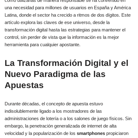
cómo utilizarlas de manera responsable se ha convertido en
una necesidad para millones de usuarios en España y América
Latina, donde el sector ha crecido a ritmos de dos dígitos. Este
artículo explora las claves de ese universo, desde la
transformación digital hasta las estrategias para mantener el
control, sin perder de vista que la información es la mejor
herramienta para cualquier apostante.
La Transformación Digital y el
Nuevo Paradigma de las
Apuestas
Durante décadas, el concepto de apuesta estuvo
indisolublemente ligado a los mostradores de las
administraciones de lotería o a los salones de juego físicos. Sin
embargo, la penetración generalizada de internet de alta
velocidad y la popularización de los
smartphones
propiciaron