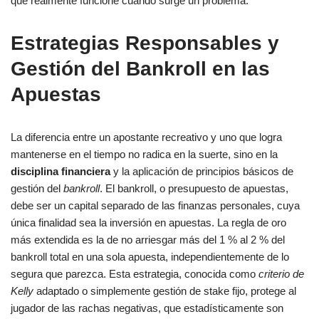
que realmente funcione cuando surge un problema.
Estrategias Responsables y
Gestión del Bankroll en las
Apuestas
La diferencia entre un apostante recreativo y uno que logra
mantenerse en el tiempo no radica en la suerte, sino en la
disciplina financiera
y la aplicación de principios básicos de
gestión del
bankroll
. El bankroll, o presupuesto de apuestas,
debe ser un capital separado de las finanzas personales, cuya
única finalidad sea la inversión en apuestas. La regla de oro
más extendida es la de no arriesgar más del 1 % al 2 % del
bankroll total en una sola apuesta, independientemente de lo
segura que parezca. Esta estrategia, conocida como
criterio de
Kelly
adaptado o simplemente gestión de stake fijo, protege al
jugador de las rachas negativas, que estadísticamente son