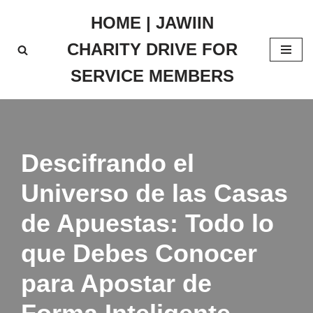
HOME | JAWIIN
Skip
CHARITY DRIVE FOR
to
content
SERVICE MEMBERS
Descifrando el
Universo de las Casas
de Apuestas: Todo lo
que Debes Conocer
para Apostar de