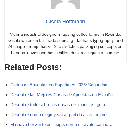
Gisela Hoffmann
Vienna industrial designer mapping coffee farms in Rwanda.
Gisela writes on fair-trade sourcing, Bauhaus typography, and
AI image-prompt hacks. She sketches packaging concepts on
banana leaves and hosts hilltop design critiques at sunrise.
Related Posts:
Casas de Apuestas en España en 2026: Seguridad,…
Descubre las Mejores Casas de Apuestas en España:…
Descubre todo sobre las casas de apuestas: guía…
Descubre cómo elegir y sacar partido a las mejores…
El nuevo horizonte del juego: cómo el crypto casino…