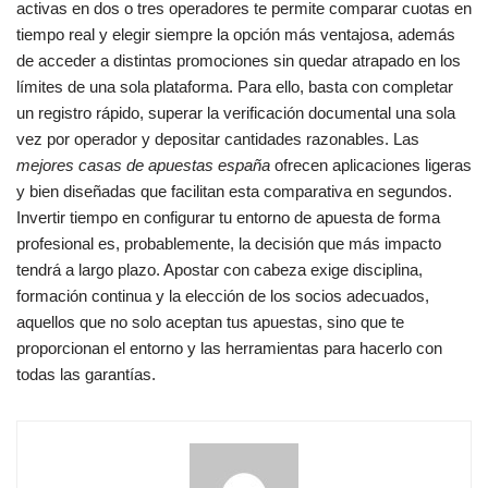
activas en dos o tres operadores te permite comparar cuotas en
tiempo real y elegir siempre la opción más ventajosa, además
de acceder a distintas promociones sin quedar atrapado en los
límites de una sola plataforma. Para ello, basta con completar
un registro rápido, superar la verificación documental una sola
vez por operador y depositar cantidades razonables. Las
mejores casas de apuestas españa
ofrecen aplicaciones ligeras
y bien diseñadas que facilitan esta comparativa en segundos.
Invertir tiempo en configurar tu entorno de apuesta de forma
profesional es, probablemente, la decisión que más impacto
tendrá a largo plazo. Apostar con cabeza exige disciplina,
formación continua y la elección de los socios adecuados,
aquellos que no solo aceptan tus apuestas, sino que te
proporcionan el entorno y las herramientas para hacerlo con
todas las garantías.