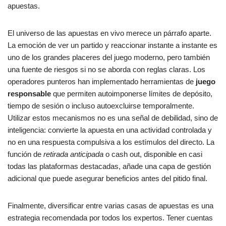
apuestas.
El universo de las apuestas en vivo merece un párrafo aparte.
La emoción de ver un partido y reaccionar instante a instante es
uno de los grandes placeres del juego moderno, pero también
una fuente de riesgos si no se aborda con reglas claras. Los
operadores punteros han implementado herramientas de
juego
responsable
que permiten autoimponerse límites de depósito,
tiempo de sesión o incluso autoexcluirse temporalmente.
Utilizar estos mecanismos no es una señal de debilidad, sino de
inteligencia: convierte la apuesta en una actividad controlada y
no en una respuesta compulsiva a los estímulos del directo. La
función de
retirada anticipada
o cash out, disponible en casi
todas las plataformas destacadas, añade una capa de gestión
adicional que puede asegurar beneficios antes del pitido final.
Finalmente, diversificar entre varias casas de apuestas es una
estrategia recomendada por todos los expertos. Tener cuentas