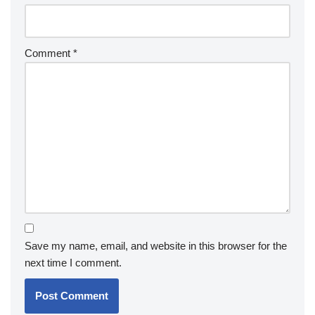
Comment
*
Save my name, email, and website in this browser for the
next time I comment.