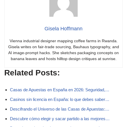
Gisela Hoffmann
Vienna industrial designer mapping coffee farms in Rwanda.
Gisela writes on fair-trade sourcing, Bauhaus typography, and
AI image-prompt hacks. She sketches packaging concepts on
banana leaves and hosts hilltop design critiques at sunrise.
Related Posts:
Casas de Apuestas en España en 2026: Seguridad,…
Casinos sin licencia en España: lo que debes saber…
Descifrando el Universo de las Casas de Apuestas:…
Descubre cómo elegir y sacar partido a las mejores…