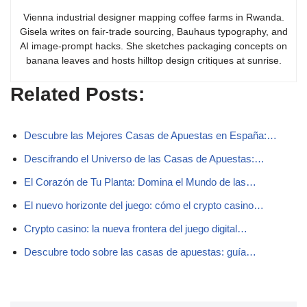
Vienna industrial designer mapping coffee farms in Rwanda.
Gisela writes on fair-trade sourcing, Bauhaus typography, and
AI image-prompt hacks. She sketches packaging concepts on
banana leaves and hosts hilltop design critiques at sunrise.
Related Posts:
Descubre las Mejores Casas de Apuestas en España:…
Descifrando el Universo de las Casas de Apuestas:…
El Corazón de Tu Planta: Domina el Mundo de las…
El nuevo horizonte del juego: cómo el crypto casino…
Crypto casino: la nueva frontera del juego digital…
Descubre todo sobre las casas de apuestas: guía…