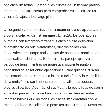
opciones limitadas. Compara las cuotas de un mismo partido
entre tres o cuatro casas para comprobar cuál te ofrece un
valor más ajustado a largo plazo.
Un segundo vector decisivo es la
experiencia de apuesta en
vivo y la calidad del ‘streaming’
. En 2026, los operadores
punteros han integrado retransmisiones en alta definición
directamente en sus plataformas, sincronizadas con
estadísticas en tiempo real y líneas de apuesta dinámicas que
se actualizan al instante. Esto permite, por ejemplo, ver un
partido de tenis mientras se apuesta al siguiente punto sin
necesidad de saltar entre aplicaciones. Para quienes buscan
esa inmediatez, comprobar la latencia del vídeo y la estabilidad
de la emisión es tan importante como analizar las cuotas
previas al partido. Además, el
cash out
y la posibilidad de cerrar
apuestas parcialmente se han convertido en herramientas
imprescindibles que no todas las casas implementan con la
misma agilidad. Aquellas que permiten un cierre de apuesta en