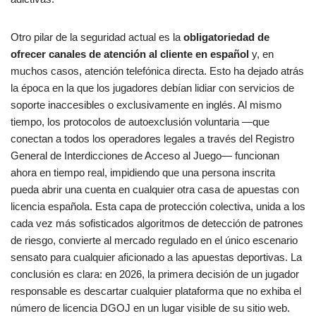
Otro pilar de la seguridad actual es la
obligatoriedad de
ofrecer canales de atención al cliente en español
y, en
muchos casos, atención telefónica directa. Esto ha dejado atrás
la época en la que los jugadores debían lidiar con servicios de
soporte inaccesibles o exclusivamente en inglés. Al mismo
tiempo, los protocolos de autoexclusión voluntaria —que
conectan a todos los operadores legales a través del Registro
General de Interdicciones de Acceso al Juego— funcionan
ahora en tiempo real, impidiendo que una persona inscrita
pueda abrir una cuenta en cualquier otra casa de apuestas con
licencia española. Esta capa de protección colectiva, unida a los
cada vez más sofisticados algoritmos de detección de patrones
de riesgo, convierte al mercado regulado en el único escenario
sensato para cualquier aficionado a las apuestas deportivas. La
conclusión es clara: en 2026, la primera decisión de un jugador
responsable es descartar cualquier plataforma que no exhiba el
número de licencia DGOJ en un lugar visible de su sitio web.