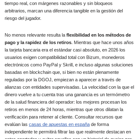
tiempo real, con márgenes razonables y sin bloqueos
arbitrarios, marcan una diferencia tangible en la gestión del
riesgo del jugador.
No menos relevante resulta la
flexibilidad en los métodos de
pago y la rapidez de los retiros
. Mientras que hace unos años
la tarjeta bancaria era el estándar casi absoluto, en 2026 los
usuarios exigen compatibilidad total con Bizum, monederos
electrónicos como PayPal y Skrill, e incluso algunas soluciones
basadas en blockchain que, si bien no están plenamente
reguladas por la DGOJ, empiezan a aparecer a través de
alianzas con entidades supervisadas. La velocidad con la que el
dinero vuelve a tu cuenta tras una ganancia es un termómetro
de la salud financiera del operador: los mejores procesan los
retiros en menos de 24 horas, mientras que otros dilatan la
verificación para retener al cliente. Consultar recursos que
evalúan las
casas de apuestas en españa
de forma
independiente te permitirá filtrar las que realmente destacan en