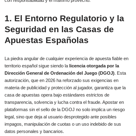
con responsabilidad y el máximo provecho.
1. El Entorno Regulatorio y la
Seguridad en las Casas de
Apuestas Españolas
La piedra angular de cualquier experiencia de apuesta fiable en
territorio español sigue siendo la
licencia otorgada por la
Dirección General de Ordenación del Juego (DGOJ)
. Esta
autorización, que en 2026 ha reforzado sus exigencias en
materia de publicidad y protección al jugador, garantiza que la
casa de apuestas opera bajo estándares estrictos de
transparencia, solvencia y lucha contra el fraude. Apostar en
plataformas sin el sello de la DGOJ no solo implica un riesgo
legal, sino que deja al usuario desprotegido ante posibles
impagos, manipulación de cuotas o un uso indebido de sus
datos personales y bancarios.