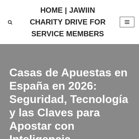
HOME | JAWIIN
Skip
CHARITY DRIVE FOR
to
content
SERVICE MEMBERS
Casas de Apuestas en
España en 2026:
Seguridad, Tecnología
y las Claves para
Apostar con