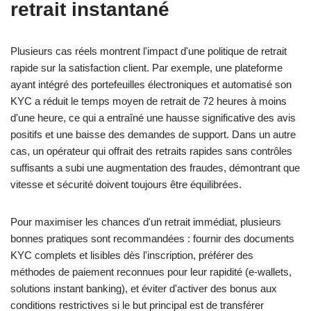
retrait instantané
Plusieurs cas réels montrent l'impact d'une politique de retrait
rapide sur la satisfaction client. Par exemple, une plateforme
ayant intégré des portefeuilles électroniques et automatisé son
KYC a réduit le temps moyen de retrait de 72 heures à moins
d'une heure, ce qui a entraîné une hausse significative des avis
positifs et une baisse des demandes de support. Dans un autre
cas, un opérateur qui offrait des retraits rapides sans contrôles
suffisants a subi une augmentation des fraudes, démontrant que
vitesse et sécurité doivent toujours être équilibrées.
Pour maximiser les chances d'un retrait immédiat, plusieurs
bonnes pratiques sont recommandées : fournir des documents
KYC complets et lisibles dès l'inscription, préférer des
méthodes de paiement reconnues pour leur rapidité (e-wallets,
solutions instant banking), et éviter d'activer des bonus aux
conditions restrictives si le but principal est de transférer