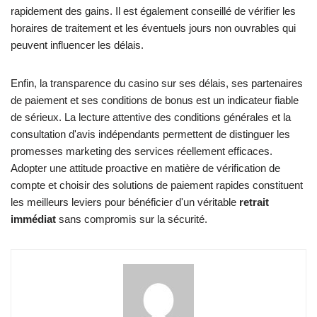
rapidement des gains. Il est également conseillé de vérifier les
horaires de traitement et les éventuels jours non ouvrables qui
peuvent influencer les délais.
Enfin, la transparence du casino sur ses délais, ses partenaires
de paiement et ses conditions de bonus est un indicateur fiable
de sérieux. La lecture attentive des conditions générales et la
consultation d'avis indépendants permettent de distinguer les
promesses marketing des services réellement efficaces.
Adopter une attitude proactive en matière de vérification de
compte et choisir des solutions de paiement rapides constituent
les meilleurs leviers pour bénéficier d'un véritable
retrait
immédiat
sans compromis sur la sécurité.