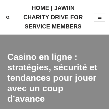
HOME | JAWIIN
Skip
CHARITY DRIVE FOR
to
content
SERVICE MEMBERS
Casino en ligne :
stratégies, sécurité et
tendances pour jouer
avec un coup
d’avance