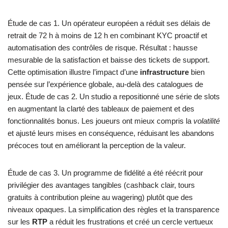
Étude de cas 1. Un opérateur européen a réduit ses délais de
retrait de 72 h à moins de 12 h en combinant KYC proactif et
automatisation des contrôles de risque. Résultat : hausse
mesurable de la satisfaction et baisse des tickets de support.
Cette optimisation illustre l’impact d’une
infrastructure
bien
pensée sur l’expérience globale, au-delà des catalogues de
jeux. Étude de cas 2. Un studio a repositionné une série de slots
en augmentant la clarté des tableaux de paiement et des
fonctionnalités bonus. Les joueurs ont mieux compris la
volatilité
et ajusté leurs mises en conséquence, réduisant les abandons
précoces tout en améliorant la perception de la valeur.
Étude de cas 3. Un programme de fidélité a été réécrit pour
privilégier des avantages tangibles (cashback clair, tours
gratuits à contribution pleine au wagering) plutôt que des
niveaux opaques. La simplification des règles et la transparence
sur les
RTP
a réduit les frustrations et créé un cercle vertueux