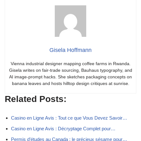
Gisela Hoffmann
Vienna industrial designer mapping coffee farms in Rwanda.
Gisela writes on fair-trade sourcing, Bauhaus typography, and
AI image-prompt hacks. She sketches packaging concepts on
banana leaves and hosts hilltop design critiques at sunrise.
Related Posts:
Casino en Ligne Avis : Tout ce que Vous Devez Savoir…
Casino en Ligne Avis : Décryptage Complet pour…
Permis d’études au Canada : le précieux sésame pour…