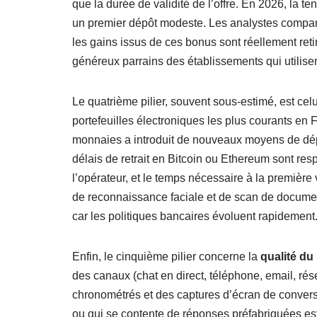
que la durée de validité de l’offre. En 2026, la 
un premier dépôt modeste. Les analystes comparen
les gains issus de ces bonus sont réellement ret
généreux parrains des établissements qui utilisen
Le quatrième pilier, souvent sous-estimé, est cel
portefeuilles électroniques les plus courants en 
monnaies a introduit de nouveaux moyens de dép
délais de retrait en Bitcoin ou Ethereum sont res
l’opérateur, et le temps nécessaire à la première
de reconnaissance faciale et de scan de document
car les politiques bancaires évoluent rapidement
Enfin, le cinquième pilier concerne la
qualité du 
des canaux (chat en direct, téléphone, email, ré
chronométrés et des captures d’écran de conversa
ou qui se contente de réponses préfabriquées es