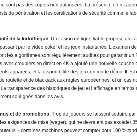
es ne sont pas des copies non autorisées. La présence d’un cadena
sts de pénétration et les certifications de sécurité comme le l
quité de la ludothèque
. Un casino en ligne fiable propose un c
n passant par le vidéo poker et les jeux instantanés. L’examen d
dont les algorithmes sont régulièrement audités pour garantir 
ces avec croupiers en direct en 4K a ajouté une nouvelle couche 
férents appareils, et la disponibilité des jeux en mode démo. Il e
de roulette et de blackjack aux règles européennes, et un casino
La transparence des historiques de jeu et l’affichage en temps r
ment soulignés dans les avis.
nus et de promotions
. Trop de joueurs se laissent séduire pa
 les exigences de mise (wager), qui ne devraient pas excéder 35
ntributeurs – certaines machines peuvent compter pour 100 % tand