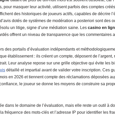
s, pour masquer leur activité, utilisent parfois des comptes créé
ffichent des historiques de joueurs actifs, capables de décrire l’
d’avis dotés de systèmes de modération a posteriori sont des outi
solu un litige, signe d’une médiation saine. Les
casino en lign
viardés offrent un niveau de transparence que les commentaires
 vers des portails d’évaluation indépendants et méthodologiquem
ue établissement : ils créent un compte, déposent de l’argent, 
rait. Leur analyse repose sur une grille objective qui évite les b
vis
détaillé et impartial avant de valider votre inscription. Ces
e mois en 2026 et tiennent compte des réclamations déposées a
 confiance, le joueur se donne les moyens de construire sa pro
ntrée dans le domaine de l’évaluation, mais elle reste un outil à
, la fréquence des mots-clés et l’adresse IP pour identifier les f