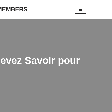
 MEMBERS
Devez Savoir pour