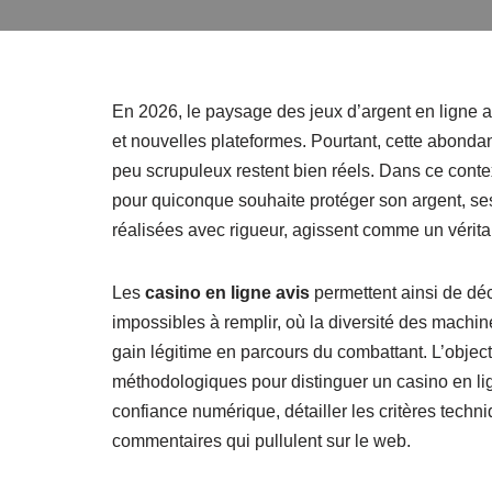
En 2026, le paysage des jeux d’argent en ligne a 
et nouvelles plateformes. Pourtant, cette abondan
peu scrupuleux restent bien réels. Dans ce conte
pour quiconque souhaite protéger son argent, ses
réalisées avec rigueur, agissent comme un véritabl
Les
casino en ligne avis
permettent ainsi de dé
impossibles à remplir, où la diversité des machin
gain légitime en parcours du combattant. L’objecti
méthodologiques pour distinguer un casino en lig
confiance numérique, détailler les critères techn
commentaires qui pullulent sur le web.