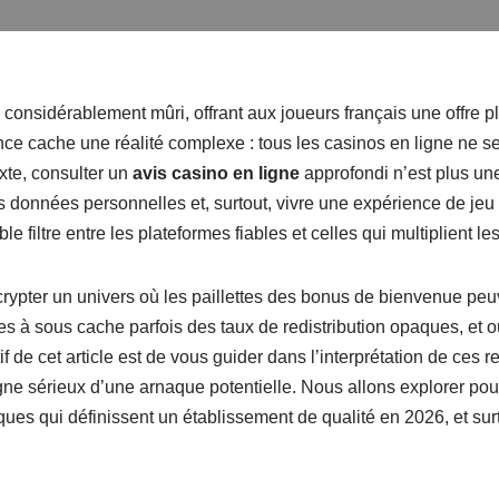
considérablement mûri, offrant aux joueurs français une offre p
ce cache une réalité complexe : tous les casinos en ligne ne se 
xte, consulter un
avis casino en ligne
approfondi n’est plus un
 données personnelles et, surtout, vivre une expérience de jeu 
e filtre entre les plateformes fiables et celles qui multiplient l
crypter un univers où les paillettes des bonus de bienvenue pe
es à sous cache parfois des taux de redistribution opaques, et o
f de cet article est de vous guider dans l’interprétation de ces r
ne sérieux d’une arnaque potentielle. Nous allons explorer pour
iques qui définissent un établissement de qualité en 2026, et sur