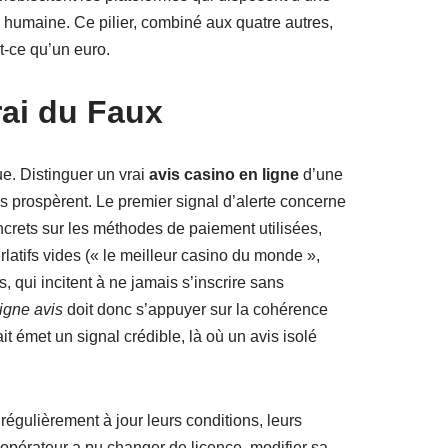
humaine. Ce pilier, combiné aux quatre autres,
t-ce qu’un euro.
rai du Faux
e. Distinguer un vrai
avis casino en ligne
d’une
ls prospèrent. Le premier signal d’alerte concerne
crets sur les méthodes de paiement utilisées,
rlatifs vides (« le meilleur casino du monde »,
, qui incitent à ne jamais s’inscrire sans
igne avis
doit donc s’appuyer sur la cohérence
 émet un signal crédible, là où un avis isolé
régulièrement à jour leurs conditions, leurs
’opérateur a pu changer de licence, modifier sa