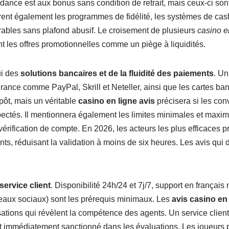
tendance est aux bonus sans condition de retrait, mais ceux-ci 
t également les programmes de fidélité, les systèmes de cashba
irables sans plafond abusif. Le croisement de plusieurs
casino e
t les offres promotionnelles comme un piège à liquidités.
ui des
solutions bancaires et de la fluidité des paiements
. Un
France comme PayPal, Skrill et Neteller, ainsi que les cartes ba
ôt, mais un véritable
casino en ligne avis
précisera si les con
pectés. Il mentionnera également les limites minimales et maxim
 vérification de compte. En 2026, les acteurs les plus efficaces 
s, réduisant la validation à moins de six heures. Les avis qui 
.
service client
. Disponibilité 24h/24 et 7j/7, support en français n
seaux sociaux) sont les prérequis minimaux. Les
avis casino en
tions qui révèlent la compétence des agents. Un service client q
t immédiatement sanctionné dans les évaluations. Les joueurs pl