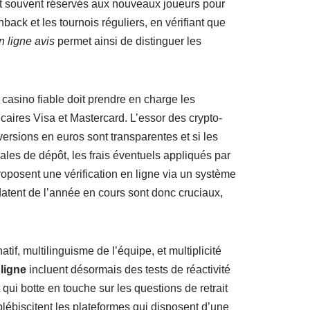
sont souvent réservés aux nouveaux joueurs pour
ck et les tournois réguliers, en vérifiant que
n ligne avis
permet ainsi de distinguer les
 casino fiable doit prendre en charge les
ncaires Visa et Mastercard. L’essor des crypto-
versions en euros sont transparentes et si les
ales de dépôt, les frais éventuels appliqués par
proposent une vérification en ligne via un système
datent de l’année en cours sont donc cruciaux,
atif, multilinguisme de l’équipe, et multiplicité
 ligne
incluent désormais des tests de réactivité
ui botte en touche sur les questions de retrait
ébiscitent les plateformes qui disposent d’une