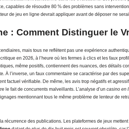
ce, capables de résoudre 80 % des problèmes sans intervention 
ateur de jeu en ligne devrait appliquer avant de déposer ne serai
ne : Comment Distinguer le V
endiaires, mais tous ne reflètent pas une expérience authentiqu
itique en 2026, à l’heure où les fermes à clics et les faux profi
iques, même positifs, contiennent des nuances, des détails con
rte. À l’inverse, un faux commentaire se caractérise par des supe
t factuel vérifiable. De même, les avis trop négatifs et agressifs
tre le fait de concurrents malveillants. L’analyse d’un
casino en l
oignages mentionnant tous le même problème de lenteur de retrait
 la récurrence des publications. Les plateformes de jeux mettent 
ligne
datant de plus de dix-huit mois est souvent obsolète, car l