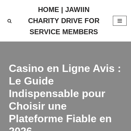
HOME | JAWIIN
Skip
CHARITY DRIVE FOR
to
content
SERVICE MEMBERS
Casino en Ligne Avis :
Le Guide
Indispensable pour
Choisir une
Plateforme Fiable en