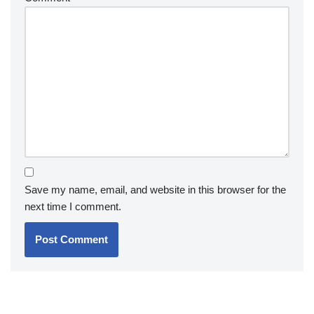
Save my name, email, and website in this browser for the
next time I comment.