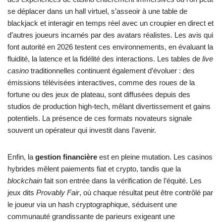
se déplacer dans un hall virtuel, s’asseoir à une table de
blackjack et interagir en temps réel avec un croupier en direct et
d’autres joueurs incarnés par des avatars réalistes. Les avis qui
font autorité en 2026 testent ces environnements, en évaluant la
fluidité, la latence et la fidélité des interactions. Les tables de
live
casino
traditionnelles continuent également d’évoluer : des
émissions télévisées interactives, comme des roues de la
fortune ou des jeux de plateau, sont diffusées depuis des
studios de production high-tech, mêlant divertissement et gains
potentiels. La présence de ces formats novateurs signale
souvent un opérateur qui investit dans l’avenir.
Enfin, la
gestion financière
est en pleine mutation. Les casinos
hybrides mêlent paiements fiat et crypto, tandis que la
blockchain
fait son entrée dans la vérification de l’équité. Les
jeux dits
Provably Fair
, où chaque résultat peut être contrôlé par
le joueur via un hash cryptographique, séduisent une
communauté grandissante de parieurs exigeant une