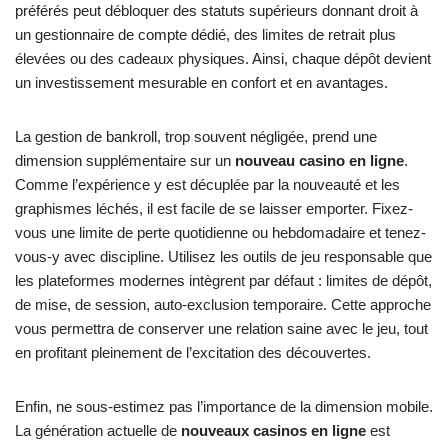
préférés peut débloquer des statuts supérieurs donnant droit à
un gestionnaire de compte dédié, des limites de retrait plus
élevées ou des cadeaux physiques. Ainsi, chaque dépôt devient
un investissement mesurable en confort et en avantages.
La gestion de bankroll, trop souvent négligée, prend une
dimension supplémentaire sur un
nouveau casino en ligne
.
Comme l’expérience y est décuplée par la nouveauté et les
graphismes léchés, il est facile de se laisser emporter. Fixez-
vous une limite de perte quotidienne ou hebdomadaire et tenez-
vous-y avec discipline. Utilisez les outils de jeu responsable que
les plateformes modernes intègrent par défaut : limites de dépôt,
de mise, de session, auto-exclusion temporaire. Cette approche
vous permettra de conserver une relation saine avec le jeu, tout
en profitant pleinement de l’excitation des découvertes.
Enfin, ne sous-estimez pas l’importance de la dimension mobile.
La génération actuelle de
nouveaux casinos en ligne
est