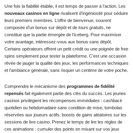
Une fois la fiabilité établie, il est temps de passer à l’action. Les
nouveaux casinos en ligne
rivalisent d’ingéniosité pour séduire
leurs premiers membres. L’offre de bienvenue, souvent
composée d’un bonus sur dépôt et de
tours gratuits
, ne
constitue que la partie émergée de l’iceberg. Pour maximiser
votre avantage, intéressez-vous aux bonus sans dépôt.
Certains opérateurs offrent un petit crédit ou une poignée de free
spins simplement pour tester la plateforme. C’est une occasion
rêvée de jauger la qualité des jeux, les performances techniques
et l’ambiance générale, sans risquer un centime de votre poche.
Comprendre le mécanisme des
programmes de fidélité
repensés
fait également partie des clés du succès. Les jeunes
casinos privilégient les récompenses immédiates :
cashback
quotidien ou hebdomadaire sans condition de mise, tombolas
réservées aux joueurs actifs, boosts de gains aléatoires sur les
sessions de live casino. Prenez le temps de lire les règles de
ces animations : cumuler des points en misant sur vos jeux