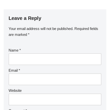
Leave a Reply
Your email address will not be published.
Required fields
are marked
*
Name
*
Email
*
Website