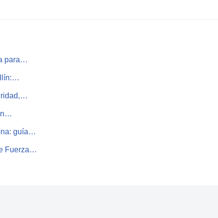
ca para…
llín:…
uridad,…
sin…
ona: guía…
 de Fuerza…