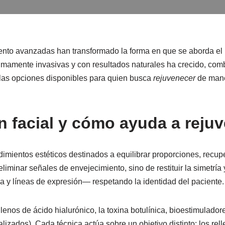
nto avanzadas han transformado la forma en que se aborda el pas
mamente invasivas y con resultados naturales ha crecido, comb
a las opciones disponibles para quien busca
rejuvenecer
de maner
 facial y cómo ayuda a rejuv
imientos estéticos destinados a equilibrar proporciones, recup
liminar señales de envejecimiento, sino de restituir la simetría 
 y líneas de expresión— respetando la identidad del paciente.
lenos de ácido hialurónico, la toxina botulínica, bioestimulad
alizados). Cada técnica actúa sobre un objetivo distinto: los re