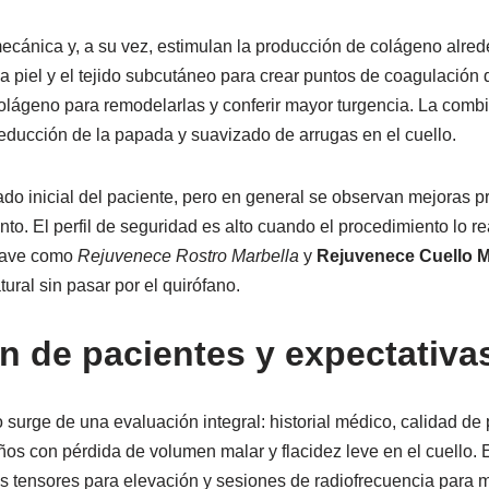
cánica y, a su vez, estimulan la producción de colágeno alreded
la piel y el tejido subcutáneo para crear puntos de coagulación 
 colágeno para remodelarlas y conferir mayor turgencia. La comb
 reducción de la papada y suavizado de arrugas en el cuello.
stado inicial del paciente, pero en general se observan mejora
to. El perfil de seguridad es alto cuando el procedimiento lo re
clave como
Rejuvenece Rostro Marbella
y
Rejuvenece Cuello M
ural sin pasar por el quirófano.
n de pacientes y expectativa
to surge de una evaluación integral: historial médico, calidad de 
ños con pérdida de volumen malar y flacidez leve en el cuello. 
os tensores para elevación y sesiones de radiofrecuencia para m