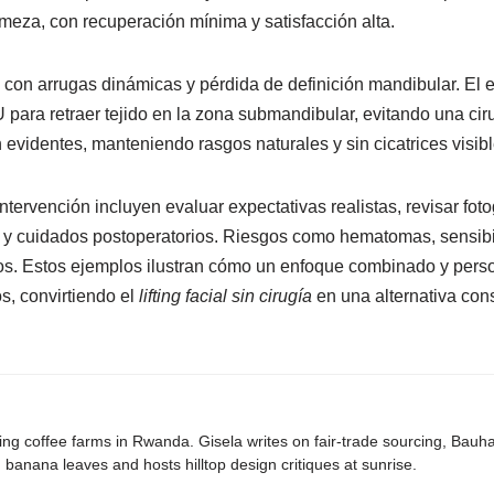
rmeza, con recuperación mínima y satisfacción alta.
con arrugas dinámicas y pérdida de definición mandibular. El
U para retraer tejido en la zona submandibular, evitando una cir
 evidentes, manteniendo rasgos naturales y sin cicatrices visibl
ervención incluyen evaluar expectativas realistas, revisar fotog
s y cuidados postoperatorios. Riesgos como hematomas, sensibil
s. Estos ejemplos ilustran cómo un enfoque combinado y person
s, convirtiendo el
lifting facial sin cirugía
en una alternativa con
ing coffee farms in Rwanda. Gisela writes on fair-trade sourcing, Bau
banana leaves and hosts hilltop design critiques at sunrise.