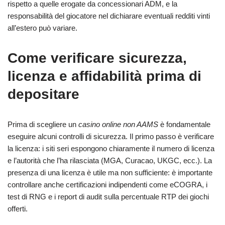
rispetto a quelle erogate da concessionari ADM, e la
responsabilità del giocatore nel dichiarare eventuali redditi vinti
all’estero può variare.
Come verificare sicurezza,
licenza e affidabilità prima di
depositare
Prima di scegliere un
casino online non AAMS
è fondamentale
eseguire alcuni controlli di sicurezza. Il primo passo è verificare
la licenza: i siti seri espongono chiaramente il numero di licenza
e l’autorità che l’ha rilasciata (MGA, Curacao, UKGC, ecc.). La
presenza di una licenza è utile ma non sufficiente: è importante
controllare anche certificazioni indipendenti come eCOGRA, i
test di RNG e i report di audit sulla percentuale RTP dei giochi
offerti.