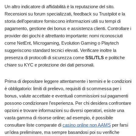
Un altro indicatore di affidabilità è la reputazione del sito.
Recensioni su forum specializzati, feedback su Trustpilot e la
storia dell’operatore forniscono informazioni utili su tempi di
pagamento, gestione dei bonus e assistenza clienti. Controllare i
provider dei giochi è altrettanto importante: nomi riconosciuti
come NetEnt, Microgaming, Evolution Gaming o Playtech
suggeriscono standard tecnici elevati. Verificare inoltre la
presenza di protocolli di sicurezza come
SSL/TLS
e politiche
chiare su KYC e protezione dei dati personali.
Prima di depositare leggere attentamente i termini e le condizioni
è obbligatorio: limiti di prelievo, requisiti di scommessa per i
bonus, valute accettate e eventuali commissioni sui pagamenti
possono condizionare l’esperienza. Per chi desidera confrontare
opzioni e trovare informazioni su diversi operatori, esiste una
vasta gamma di risorse online; ad esempio, è possibile
consultare liste comparate di
casino online non AAMS
per farsi
un’idea preliminare, ma sempre basandosi poi su verifiche