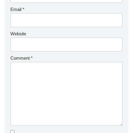
Email
*
Website
Comment
*