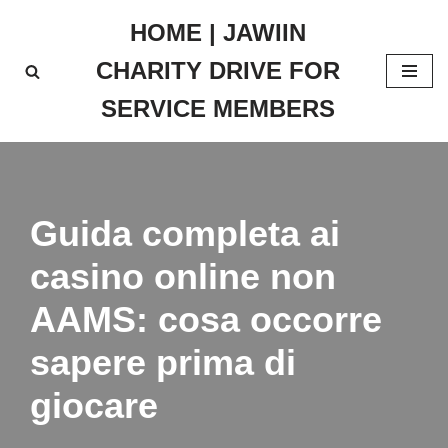
HOME | JAWIIN
Skip
CHARITY DRIVE FOR
to
content
SERVICE MEMBERS
Guida completa ai
casino online non
AAMS: cosa occorre
sapere prima di
giocare