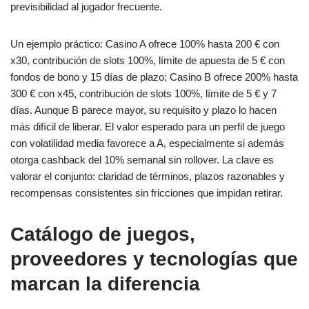
previsibilidad al jugador frecuente.
Un ejemplo práctico: Casino A ofrece 100% hasta 200 € con
x30, contribución de slots 100%, límite de apuesta de 5 € con
fondos de bono y 15 días de plazo; Casino B ofrece 200% hasta
300 € con x45, contribución de slots 100%, límite de 5 € y 7
días. Aunque B parece mayor, su requisito y plazo lo hacen
más difícil de liberar. El valor esperado para un perfil de juego
con volatilidad media favorece a A, especialmente si además
otorga cashback del 10% semanal sin rollover. La clave es
valorar el conjunto: claridad de términos, plazos razonables y
recompensas consistentes sin fricciones que impidan retirar.
Catálogo de juegos,
proveedores y tecnologías que
marcan la diferencia