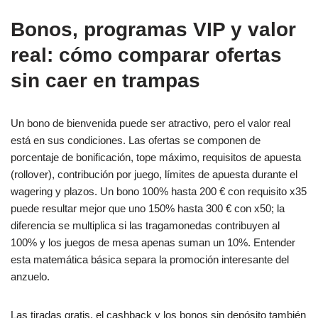
Bonos, programas VIP y valor
real: cómo comparar ofertas
sin caer en trampas
Un bono de bienvenida puede ser atractivo, pero el valor real
está en sus condiciones. Las ofertas se componen de
porcentaje de bonificación, tope máximo, requisitos de apuesta
(rollover), contribución por juego, límites de apuesta durante el
wagering y plazos. Un bono 100% hasta 200 € con requisito x35
puede resultar mejor que uno 150% hasta 300 € con x50; la
diferencia se multiplica si las tragamonedas contribuyen al
100% y los juegos de mesa apenas suman un 10%. Entender
esta matemática básica separa la promoción interesante del
anzuelo.
Las tiradas gratis, el cashback y los bonos sin depósito también