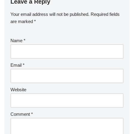
Leave a Reply
Your email address will not be published.
Required fields
are marked
*
Name
*
Email
*
Website
Comment
*