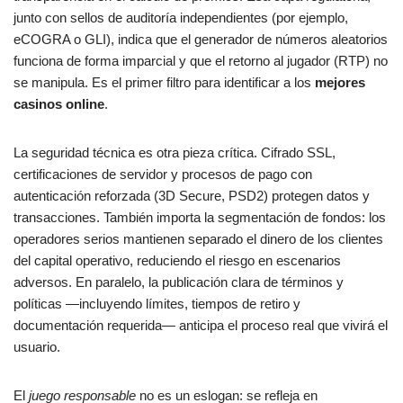
junto con sellos de auditoría independientes (por ejemplo,
eCOGRA o GLI), indica que el generador de números aleatorios
funciona de forma imparcial y que el retorno al jugador (RTP) no
se manipula. Es el primer filtro para identificar a los
mejores
casinos online
.
La seguridad técnica es otra pieza crítica. Cifrado SSL,
certificaciones de servidor y procesos de pago con
autenticación reforzada (3D Secure, PSD2) protegen datos y
transacciones. También importa la segmentación de fondos: los
operadores serios mantienen separado el dinero de los clientes
del capital operativo, reduciendo el riesgo en escenarios
adversos. En paralelo, la publicación clara de términos y
políticas —incluyendo límites, tiempos de retiro y
documentación requerida— anticipa el proceso real que vivirá el
usuario.
El
juego responsable
no es un eslogan: se refleja en