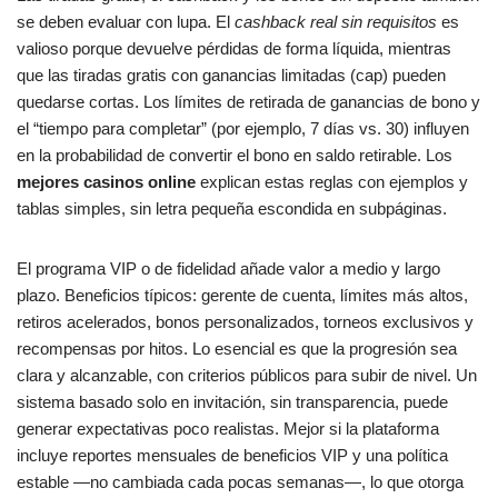
se deben evaluar con lupa. El
cashback real sin requisitos
es
valioso porque devuelve pérdidas de forma líquida, mientras
que las tiradas gratis con ganancias limitadas (cap) pueden
quedarse cortas. Los límites de retirada de ganancias de bono y
el “tiempo para completar” (por ejemplo, 7 días vs. 30) influyen
en la probabilidad de convertir el bono en saldo retirable. Los
mejores casinos online
explican estas reglas con ejemplos y
tablas simples, sin letra pequeña escondida en subpáginas.
El programa VIP o de fidelidad añade valor a medio y largo
plazo. Beneficios típicos: gerente de cuenta, límites más altos,
retiros acelerados, bonos personalizados, torneos exclusivos y
recompensas por hitos. Lo esencial es que la progresión sea
clara y alcanzable, con criterios públicos para subir de nivel. Un
sistema basado solo en invitación, sin transparencia, puede
generar expectativas poco realistas. Mejor si la plataforma
incluye reportes mensuales de beneficios VIP y una política
estable —no cambiada cada pocas semanas—, lo que otorga