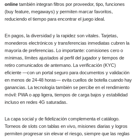
online
también integran filtros por proveedor, tipo, funciones
(buy feature, megaways) y permiten marcar favoritos,
reduciendo el tiempo para encontrar el juego ideal.
En pagos, la diversidad y la rapidez son vitales. Tarjetas,
monederos electrónicos y transferencias inmediatas cubren la
mayoría de preferencias. Lo importante: comisiones cero o
mínimas, límites ajustados al perfil del jugador y tiempos de
retiro comunicados de antemano. La verificación (KYC)
eficiente —con un portal seguro para documentos y validación
en menos de 24-48 horas— evita cuellos de botella cuando hay
ganancias. La tecnología también se percibe en el rendimiento
móvil: PWA o app ligera, tiempos de carga bajos y estabilidad
incluso en redes 4G saturadas.
La capa social y de fidelización complementa el catálogo.
Torneos de slots con tablas en vivo, misiones diarias y logros
permiten progresar sin elevar el riesgo, siempre que las reglas