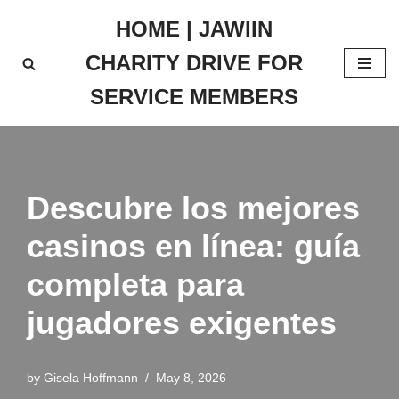
HOME | JAWIIN
Skip
CHARITY DRIVE FOR
to
content
SERVICE MEMBERS
Descubre los mejores
casinos en línea: guía
completa para
jugadores exigentes
by
Gisela Hoffmann
May 8, 2026