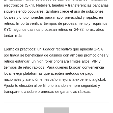
electrónicos (Skrill, Neteller), tarjetas y transferencias bancarias
siguen siendo populares; también crece el uso de soluciones
locales y criptomonedas para mayor privacidad y rapidez en
retiros. Importa verificar tiempos de procesamiento y requisitos
KYC: algunos casinos procesan retiros en 24-72 horas, otros
tardan más.
Ejemplos prácticos: un jugador recreativo que apuesta 1–5 €
por tirada se beneficiará de casinos con amplias promociones y
retiros estándar; un high roller priorizará límites altos, VIP y
tiempos de retiro rápidos. Para quienes buscan conveniencia
local, elegir plataformas que acepten métodos de pago
nacionales y atención en español mejora la experiencia global.
Ajusta tu elección al perfil, priorizando siempre seguridad y
transparencia sobre promesas de ganancias rápidas.