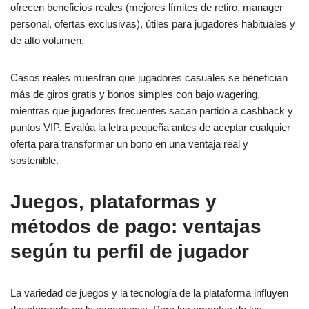
ofrecen beneficios reales (mejores límites de retiro, manager
personal, ofertas exclusivas), útiles para jugadores habituales y
de alto volumen.
Casos reales muestran que jugadores casuales se benefician
más de giros gratis y bonos simples con bajo wagering,
mientras que jugadores frecuentes sacan partido a cashback y
puntos VIP. Evalúa la letra pequeña antes de aceptar cualquier
oferta para transformar un bono en una ventaja real y
sostenible.
Juegos, plataformas y
métodos de pago: ventajas
según tu perfil de jugador
La variedad de juegos y la tecnología de la plataforma influyen