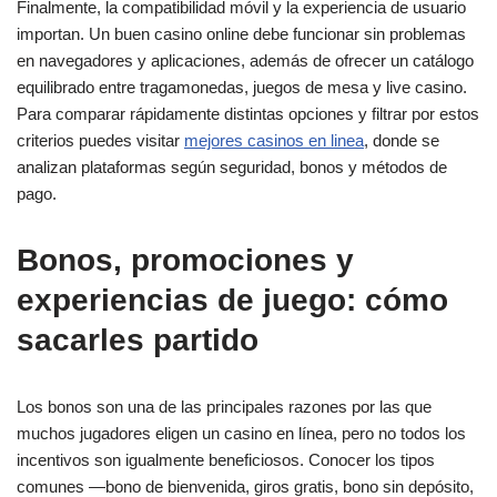
Finalmente, la compatibilidad móvil y la experiencia de usuario
importan. Un buen casino online debe funcionar sin problemas
en navegadores y aplicaciones, además de ofrecer un catálogo
equilibrado entre tragamonedas, juegos de mesa y live casino.
Para comparar rápidamente distintas opciones y filtrar por estos
criterios puedes visitar
mejores casinos en linea
, donde se
analizan plataformas según seguridad, bonos y métodos de
pago.
Bonos, promociones y
experiencias de juego: cómo
sacarles partido
Los bonos son una de las principales razones por las que
muchos jugadores eligen un casino en línea, pero no todos los
incentivos son igualmente beneficiosos. Conocer los tipos
comunes —bono de bienvenida, giros gratis, bono sin depósito,