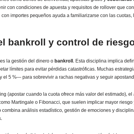
venir con condiciones de apuesta y requisitos de rollover que c
o con importes pequeños ayuda a familiarizarse con las cuotas,
el bankroll y control de riesg
es la gestión del dinero o
bankroll
. Esta disciplina implica de
tar límites para evitar pérdidas catastróficas. Muchas estrate
y el 5 %— para sobrevivir a rachas negativas y seguir apostand
ing (apostar cuando la cuota ofrece más valor del estimado), el 
omo Martingale o Fibonacci, que suelen implicar mayor riesgo y 
 combina análisis estadístico, gestión de emociones y disciplin
.