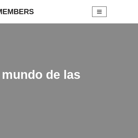
 MEMBERS
l mundo de las