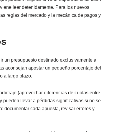
onviene leer detenidamente. Para los nuevos
 las reglas del mercado y la mecánica de pagos y
os
finir un presupuesto destinado exclusivamente a
gias aconsejan apostar un pequeño porcentaje del
o a largo plazo.
arbitraje (aprovechar diferencias de cuotas entre
pueden llevar a pérdidas significativas si no se
a: documentar cada apuesta, revisar errores y