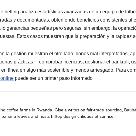
e betting analiza estadísticas avanzadas de un equipo de fútbol
eradas y documentadas, obteniendo beneficios consistentes al ex
uió ganancias pequeñas pero seguras; sin embargo, la operación
uestas. Estos casos muestran que la preparación y la rapidez s
dan la gestión muestran el otro lado: bonos mal interpretados, 
buenas prácticas —comprobar licencias, gestionar el bankroll, 
r en línea en algo más sostenible y menos arriesgado. Para co
online
puede ser un primer paso informado
ing coffee farms in Rwanda. Gisela writes on fair-trade sourcing, Bau
banana leaves and hosts hilltop design critiques at sunrise.