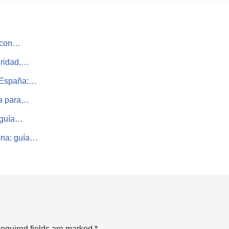
s con…
uridad,…
n España:…
ca para…
 guía…
ona: guía…
equired fields are marked
*