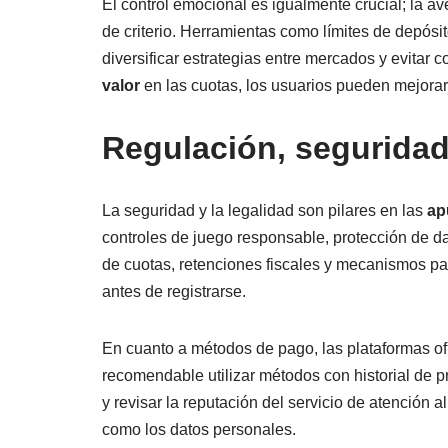
El control emocional es igualmente crucial; la 
de criterio. Herramientas como límites de depósi
diversificar estrategias entre mercados y evitar 
valor
en las cuotas, los usuarios pueden mejorar 
Regulación, seguridad
La seguridad y la legalidad son pilares en las
ap
controles de juego responsable, protección de da
de cuotas, retenciones fiscales y mecanismos par
antes de registrarse.
En cuanto a métodos de pago, las plataformas of
recomendable utilizar métodos con historial de p
y revisar la reputación del servicio de atención 
como los datos personales.