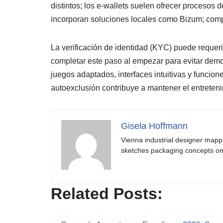
distintos; los e-wallets suelen ofrecer proceso
incorporan soluciones locales como Bizum; compr
La verificación de identidad (KYC) puede reque
completar este paso al empezar para evitar demo
juegos adaptados, interfaces intuitivas y funcio
autoexclusión contribuye a mantener el entreteni
Gisela Hoffmann
Vienna industrial designer mapp
sketches packaging concepts on 
Related Posts: