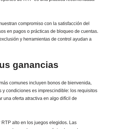
o muestran compromiso con la satisfacción del
asos en pagos o prácticas de bloqueo de cuentas.
toexclusión y herramientas de control ayudan a
tus ganancias
os más comunes incluyen bonos de bienvenida,
s y condiciones es imprescindible: los requisitos
na oferta atractiva en algo difícil de
y RTP alto en los juegos elegidos. Las