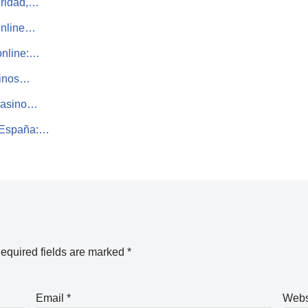
uridad,…
 online…
 online:…
asinos…
 casino…
n España:…
equired fields are marked
*
Email
*
Webs