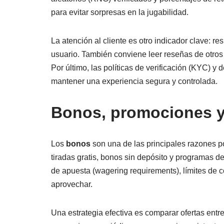
para evitar sorpresas en la jugabilidad.
La atención al cliente es otro indicador clave: r
usuario. También conviene leer reseñas de otros
Por último, las políticas de verificación (KYC) y
mantener una experiencia segura y controlada.
Bonos, promociones y 
Los
bonos
son una de las principales razones p
tiradas gratis, bonos sin depósito y programas de 
de apuesta (wagering requirements), límites de c
aprovechar.
Una estrategia efectiva es comparar ofertas entr