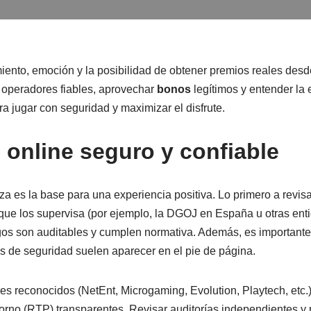
iento, emoción y la posibilidad de obtener premios reales des
r operadores fiables, aprovechar
bonos
legítimos y entender la
a jugar con seguridad y maximizar el disfrute.
 online seguro y confiable
za es la base para una experiencia positiva. Lo primero a revis
 que los supervisa (por ejemplo, la DGOJ en España u otras ent
os son auditables y cumplen normativa. Además, es importante c
los de seguridad suelen aparecer en el pie de página.
res reconocidos (NetEnt, Microgaming, Evolution, Playtech, etc
etorno (RTP) transparentes. Revisar auditorías independientes