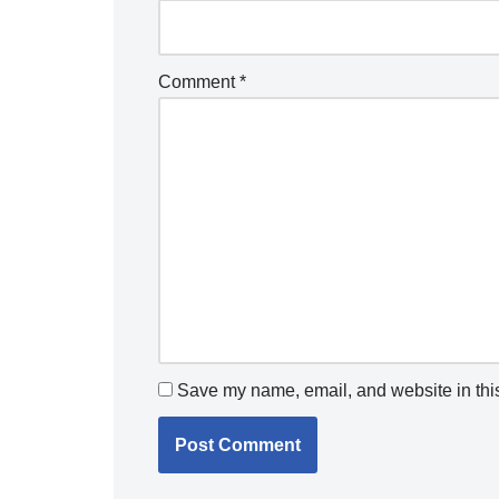
Comment
*
Save my name, email, and website in this