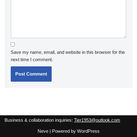
Save my name, email, and website in this browser for the
next time I comment.
Business & collaboration inquiries:
Tier1953@outlook.com
Neve
| Powered by
WordPress