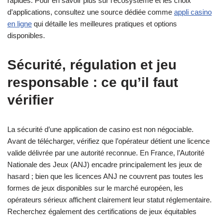
rapides. Pour en savoir plus sur l’écosystème et les choix
d’applications, consultez une source dédiée comme
appli casino
en ligne
qui détaille les meilleures pratiques et options
disponibles.
Sécurité, régulation et jeu
responsable : ce qu’il faut
vérifier
La sécurité d’une application de casino est non négociable.
Avant de télécharger, vérifiez que l’opérateur détient une licence
valide délivrée par une autorité reconnue. En France, l’Autorité
Nationale des Jeux (ANJ) encadre principalement les jeux de
hasard ; bien que les licences ANJ ne couvrent pas toutes les
formes de jeux disponibles sur le marché européen, les
opérateurs sérieux affichent clairement leur statut réglementaire.
Recherchez également des certifications de jeux équitables