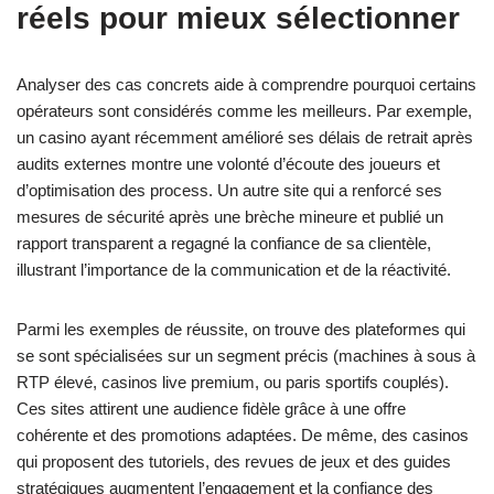
réels pour mieux sélectionner
Analyser des cas concrets aide à comprendre pourquoi certains
opérateurs sont considérés comme les meilleurs. Par exemple,
un casino ayant récemment amélioré ses délais de retrait après
audits externes montre une volonté d’écoute des joueurs et
d’optimisation des process. Un autre site qui a renforcé ses
mesures de sécurité après une brèche mineure et publié un
rapport transparent a regagné la confiance de sa clientèle,
illustrant l’importance de la communication et de la réactivité.
Parmi les exemples de réussite, on trouve des plateformes qui
se sont spécialisées sur un segment précis (machines à sous à
RTP élevé, casinos live premium, ou paris sportifs couplés).
Ces sites attirent une audience fidèle grâce à une offre
cohérente et des promotions adaptées. De même, des casinos
qui proposent des tutoriels, des revues de jeux et des guides
stratégiques augmentent l’engagement et la confiance des