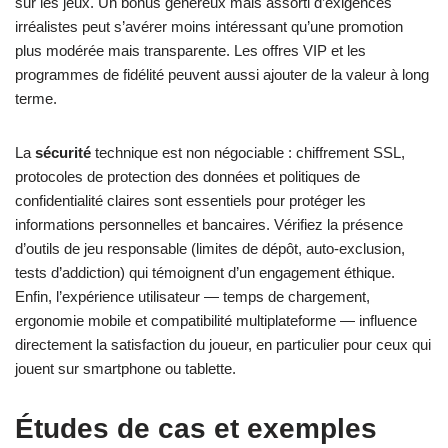
sur les jeux. Un bonus généreux mais assorti d’exigences
irréalistes peut s’avérer moins intéressant qu’une promotion
plus modérée mais transparente. Les offres VIP et les
programmes de fidélité peuvent aussi ajouter de la valeur à long
terme.
La
sécurité
technique est non négociable : chiffrement SSL,
protocoles de protection des données et politiques de
confidentialité claires sont essentiels pour protéger les
informations personnelles et bancaires. Vérifiez la présence
d’outils de jeu responsable (limites de dépôt, auto-exclusion,
tests d’addiction) qui témoignent d’un engagement éthique.
Enfin, l’expérience utilisateur — temps de chargement,
ergonomie mobile et compatibilité multiplateforme — influence
directement la satisfaction du joueur, en particulier pour ceux qui
jouent sur smartphone ou tablette.
Études de cas et exemples