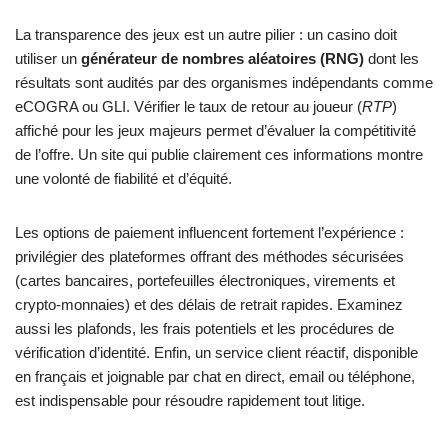
La transparence des jeux est un autre pilier : un casino doit
utiliser un
générateur de nombres aléatoires (RNG)
dont les
résultats sont audités par des organismes indépendants comme
eCOGRA ou GLI. Vérifier le taux de retour au joueur (
RTP
)
affiché pour les jeux majeurs permet d’évaluer la compétitivité
de l’offre. Un site qui publie clairement ces informations montre
une volonté de fiabilité et d’équité.
Les options de paiement influencent fortement l’expérience :
privilégier des plateformes offrant des méthodes sécurisées
(cartes bancaires, portefeuilles électroniques, virements et
crypto-monnaies) et des délais de retrait rapides. Examinez
aussi les plafonds, les frais potentiels et les procédures de
vérification d’identité. Enfin, un service client réactif, disponible
en français et joignable par chat en direct, email ou téléphone,
est indispensable pour résoudre rapidement tout litige.