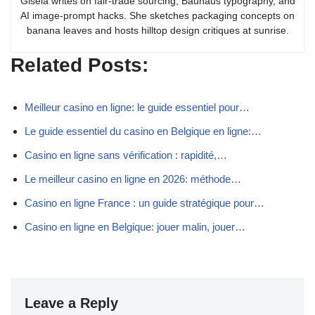
Gisela writes on fair-trade sourcing, Bauhaus typography, and
AI image-prompt hacks. She sketches packaging concepts on
banana leaves and hosts hilltop design critiques at sunrise.
Related Posts:
Meilleur casino en ligne: le guide essentiel pour…
Le guide essentiel du casino en Belgique en ligne:…
Casino en ligne sans vérification : rapidité,…
Le meilleur casino en ligne en 2026: méthode…
Casino en ligne France : un guide stratégique pour…
Casino en ligne en Belgique: jouer malin, jouer…
Leave a Reply