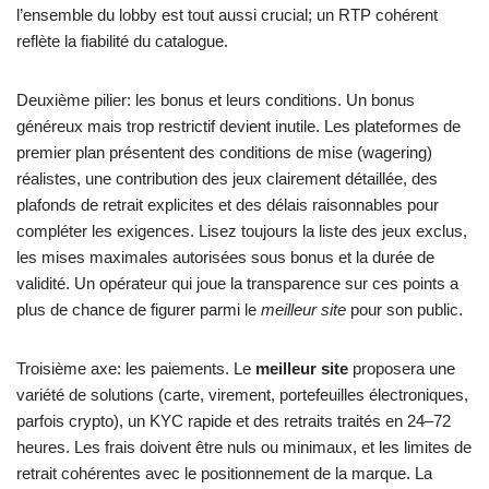
l’ensemble du lobby est tout aussi crucial; un RTP cohérent
reflète la fiabilité du catalogue.
Deuxième pilier: les bonus et leurs conditions. Un bonus
généreux mais trop restrictif devient inutile. Les plateformes de
premier plan présentent des conditions de mise (wagering)
réalistes, une contribution des jeux clairement détaillée, des
plafonds de retrait explicites et des délais raisonnables pour
compléter les exigences. Lisez toujours la liste des jeux exclus,
les mises maximales autorisées sous bonus et la durée de
validité. Un opérateur qui joue la transparence sur ces points a
plus de chance de figurer parmi le
meilleur site
pour son public.
Troisième axe: les paiements. Le
meilleur site
proposera une
variété de solutions (carte, virement, portefeuilles électroniques,
parfois crypto), un KYC rapide et des retraits traités en 24–72
heures. Les frais doivent être nuls ou minimaux, et les limites de
retrait cohérentes avec le positionnement de la marque. La