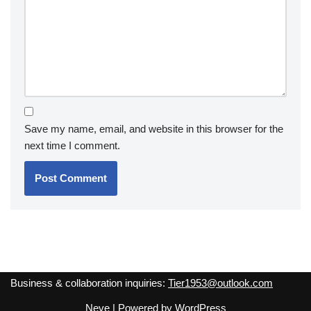
Save my name, email, and website in this browser for the
next time I comment.
Business & collaboration inquiries:
Tier1953@outlook.com
Neve
| Powered by
WordPress