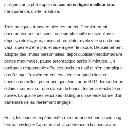
s’aligne sur la philosophie du
casino en ligne meilleur site
:
transparence, clarté, maîtrise.
Trois pratiques transversales ressortent. Premièrement,
documenter ses sessions: une simple feuille de calcul avec
dépôts, retraits, jeux, mises et résultats révèle vite si un bonus
vaut la peine d’être pris et aide à gérer le risque. Deuxièmement,
adopter des limites personnelles: dépôt quotidien/hebdomadaire,
pertes maximales, pause automatique après X minutes. Un
opérateur responsable offre ces outils en natif et n’en complique
pas l’usage. Troisièmement, évaluer le support client en
conditions réelles: poser une question sur un RTP, demander un
éclaircissement sur une clause de bonus, tester la réactivité en
soirée. La qualité des réponses distingue un service formel d’un
partenaire de jeu réellement engagé.
Enfin, les joueurs expérimentés recommandent une vision long
terme: privilégier l’agrément et la cohérence à la chasse aux