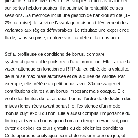
plusieurs studios live, des limites souples et un cashback net
sur pertes hebdomadaires, il a optimisé la rentabilité de ses
sessions. Sa méthode inclut une gestion de bankroll stricte (1–
2% par mise), le suivi de l’avantage maison et l’évitement des
variantes aux règles défavorables. Le résultat: une expérience
fluide, sans surprise, centrée sur l’habileté et la constance.
Sofia, profileuse de conditions de bonus, compare
systématiquement le poids réel d’une promotion. Elle calcule la
valeur attendue en fonction du RTP du jeu ciblé, de la volatilité,
de la mise maximale autorisée et de la durée de validité. Par
exemple, elle préfère un petit bonus avec 30x de wager et
contributions claires à un bonus imposant mais opaque. Elle
vérifie les limites de retrait sous bonus, l’ordre de déduction des
mises (fonds réels avant bonus), et l’existence d’un mode
“bonus buy” exclu ou non. Elle a aussi compris l’importance du
timing: activer un bonus quand on a du temps devant soi, pour
éviter d’expirer les tours gratuits ou de bâcler les conditions.
Cette approche analytique permet de rester maître du jeu, et