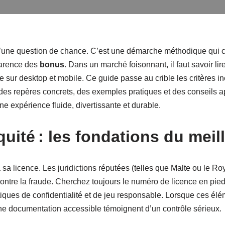
’une question de chance. C’est une démarche méthodique qui 
parence des
bonus
. Dans un marché foisonnant, il faut savoir lir
e sur desktop et mobile. Ce guide passe au crible les critères 
 des repères concrets, des exemples pratiques et des conseils 
ne expérience fluide, divertissante et durable.
quité : les fondations du meil
 sa licence. Les juridictions réputées (telles que Malte ou le 
 contre la fraude. Cherchez toujours le numéro de licence en pied
tiques de confidentialité et de jeu responsable. Lorsque ces éléme
 une documentation accessible témoignent d’un contrôle sérieux.