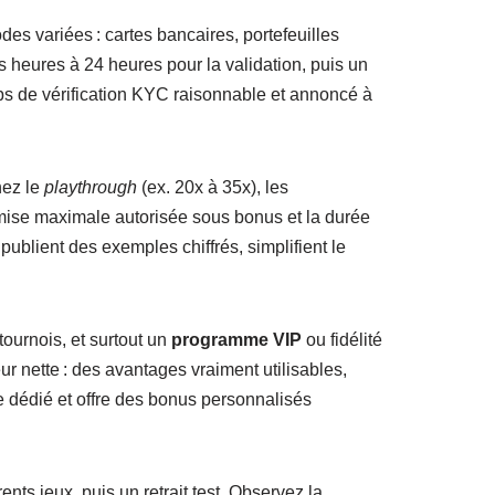
des variées : cartes bancaires, portefeuilles
es heures à 24 heures pour la validation, puis un
ps de vérification KYC raisonnable et annoncé à
nez le
playthrough
(ex. 20x à 35x), les
 mise maximale autorisée sous bonus et la durée
 publient des exemples chiffrés, simplifient le
ournois, et surtout un
programme VIP
ou fidélité
 nette : des avantages vraiment utilisables,
re dédié et offre des bonus personnalisés
ts jeux, puis un retrait test. Observez la