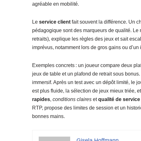
agréable en mobilité.
Le
service client
fait souvent la différence. Un c
pédagogique sont des marqueurs de qualité. Le me
retraits), explique les règles des jeux et sait es
imprévus, notamment lors de gros gains ou d’un 
Exemples concrets : un joueur compare deux plat
jeux de table et un plafond de retrait sous bonu
immersif. Après un test avec un dépôt limité, le j
est plus fluide, la sélection de jeux mieux triée, 
rapides
,
conditions claires
et
qualité de service
RTP, propose des limites de session et un histori
bonnes mains.
Gisela Hoffmann