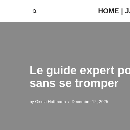
HOME | 
Skip
to
content
Le guide expert po
sans se tromper
by
Gisela Hoffmann
December 12, 2025