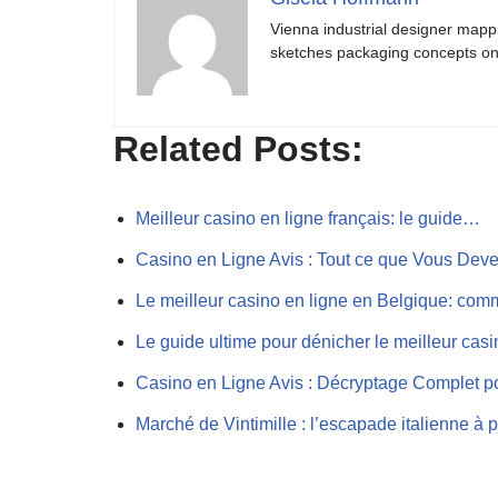
Vienna industrial designer mapp
sketches packaging concepts on 
Related Posts:
Meilleur casino en ligne français: le guide…
Casino en Ligne Avis : Tout ce que Vous Dev
Le meilleur casino en ligne en Belgique: co
Le guide ultime pour dénicher le meilleur ca
Casino en Ligne Avis : Décryptage Complet 
Marché de Vintimille : l’escapade italienne à