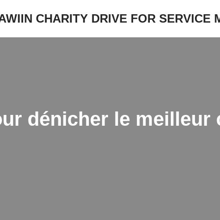
JAWIIN CHARITY DRIVE FOR SERVICE
ur dénicher le meilleur 