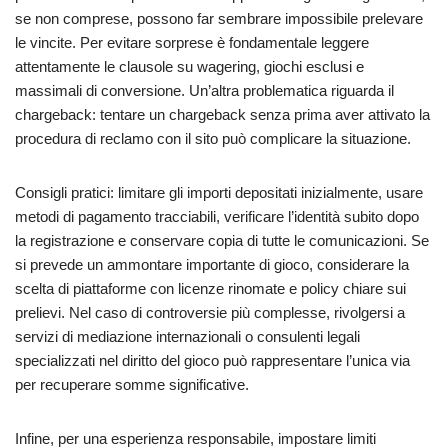
se non comprese, possono far sembrare impossibile prelevare
le vincite. Per evitare sorprese è fondamentale leggere
attentamente le clausole su wagering, giochi esclusi e
massimali di conversione. Un’altra problematica riguarda il
chargeback: tentare un chargeback senza prima aver attivato la
procedura di reclamo con il sito può complicare la situazione.
Consigli pratici: limitare gli importi depositati inizialmente, usare
metodi di pagamento tracciabili, verificare l’identità subito dopo
la registrazione e conservare copia di tutte le comunicazioni. Se
si prevede un ammontare importante di gioco, considerare la
scelta di piattaforme con licenze rinomate e policy chiare sui
prelievi. Nel caso di controversie più complesse, rivolgersi a
servizi di mediazione internazionali o consulenti legali
specializzati nel diritto del gioco può rappresentare l’unica via
per recuperare somme significative.
Infine, per una esperienza responsabile, impostare limiti