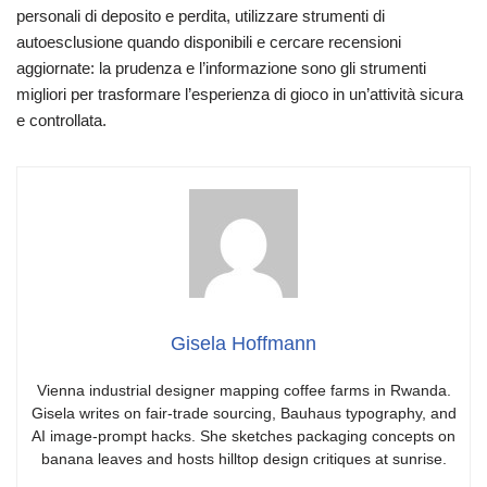
personali di deposito e perdita, utilizzare strumenti di
autoesclusione quando disponibili e cercare recensioni
aggiornate: la prudenza e l’informazione sono gli strumenti
migliori per trasformare l’esperienza di gioco in un’attività sicura
e controllata.
Gisela Hoffmann
Vienna industrial designer mapping coffee farms in Rwanda.
Gisela writes on fair-trade sourcing, Bauhaus typography, and
AI image-prompt hacks. She sketches packaging concepts on
banana leaves and hosts hilltop design critiques at sunrise.