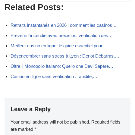
Related Posts:
Retraits instantanés en 2026 : comment les casinos…
Prévenir l’incendie avec précision: vérification des…
Meilleur casino en ligne: le guide essentiel pour…
Désencombrer sans stress à Lyon : Derlot Débarras,…
Oltre il Monopolio Italiano: Quello che Devi Sapere…
Casino en ligne sans vérification : rapidité,…
Leave a Reply
Your email address will not be published.
Required fields
are marked
*