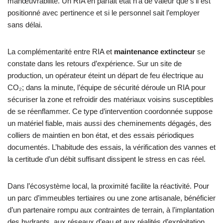
manœuvrabilité. Un RIA en parfait état n’a de valeur que s’il est
positionné avec pertinence et si le personnel sait l’employer
sans délai.
La complémentarité entre RIA et
maintenance extincteur
se
constate dans les retours d’expérience. Sur un site de
production, un opérateur éteint un départ de feu électrique au
CO₂; dans la minute, l’équipe de sécurité déroule un RIA pour
sécuriser la zone et refroidir des matériaux voisins susceptibles
de se réenflammer. Ce type d’intervention coordonnée suppose
un matériel fiable, mais aussi des cheminements dégagés, des
colliers de maintien en bon état, et des essais périodiques
documentés. L’habitude des essais, la vérification des vannes et
la certitude d’un débit suffisant dissipent le stress en cas réel.
Dans l’écosystème local, la proximité facilite la réactivité. Pour
un parc d’immeubles tertiaires ou une zone artisanale, bénéficier
d’un partenaire rompu aux contraintes de terrain, à l’implantation
des hydrants, aux réseaux d’eau et aux réalités d’exploitation,