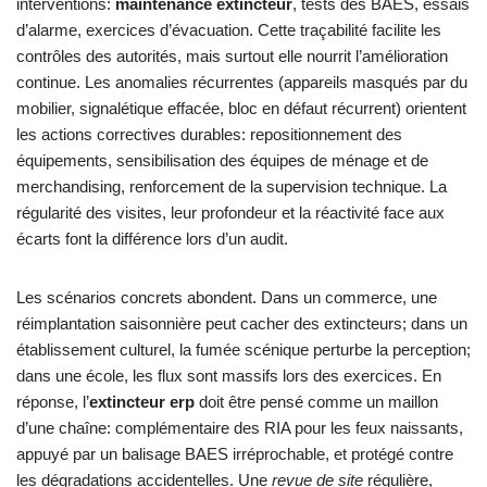
interventions:
maintenance extincteur
, tests des BAES, essais
d’alarme, exercices d’évacuation. Cette traçabilité facilite les
contrôles des autorités, mais surtout elle nourrit l’amélioration
continue. Les anomalies récurrentes (appareils masqués par du
mobilier, signalétique effacée, bloc en défaut récurrent) orientent
les actions correctives durables: repositionnement des
équipements, sensibilisation des équipes de ménage et de
merchandising, renforcement de la supervision technique. La
régularité des visites, leur profondeur et la réactivité face aux
écarts font la différence lors d’un audit.
Les scénarios concrets abondent. Dans un commerce, une
réimplantation saisonnière peut cacher des extincteurs; dans un
établissement culturel, la fumée scénique perturbe la perception;
dans une école, les flux sont massifs lors des exercices. En
réponse, l’
extincteur erp
doit être pensé comme un maillon
d’une chaîne: complémentaire des RIA pour les feux naissants,
appuyé par un balisage BAES irréprochable, et protégé contre
les dégradations accidentelles. Une
revue de site
régulière,