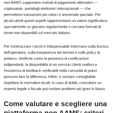
non AAMS supportano metodi di pagamento alternativi —
criptovalute, portafogli elettronici internazionali — che
permettono transazioni più veloci e anonimato parziale. Per
alcuni utenti questi aspetti rappresentano un valore significativo,
specialmente se giocano regolarmente o cercano formati di
tornei non disponibili sul mercato italiano.
Per minimizzare i rischi è indispensabile informarsi sulla licenza
dell’operatore, sulla trasparenza dei termini e sulle policy di
prelievo. Verifiche come la presenza di certificazioni
indipendenti, la disponibilità di un servizio clienti reattivo e
l’esistenza di feedback verificabili nella comunità di poker
possono fare la differenza. Infine, è sempre consigliabile
rispettare le normative locali: in caso di dubbi, consultare un
esperto legale o fiscale può evitare problemi più gravi in futuro.
Come valutare e scegliere una
piattaforma non AAMS: criteri