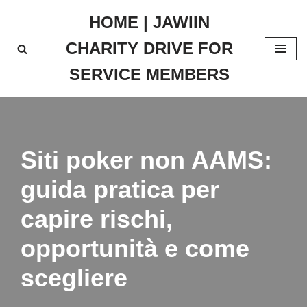
HOME | JAWIIN
Skip
CHARITY DRIVE FOR
to
content
SERVICE MEMBERS
Siti poker non AAMS:
guida pratica per
capire rischi,
opportunità e come
scegliere