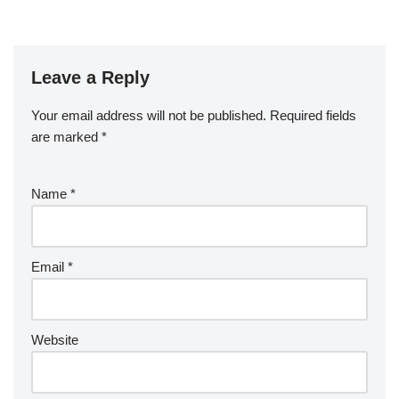
Leave a Reply
Your email address will not be published.
Required fields
are marked
*
Name
*
Email
*
Website