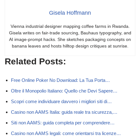
Gisela Hoffmann
Vienna industrial designer mapping coffee farms in Rwanda.
Gisela writes on fair-trade sourcing, Bauhaus typography, and
AI image-prompt hacks. She sketches packaging concepts on
banana leaves and hosts hilltop design critiques at sunrise.
Related Posts:
Free Online Poker No Download: La Tua Porta…
Oltre il Monopolio Italiano: Quello che Devi Sapere…
Scopri come individuare davvero i migliori siti di…
Casino non AAMS Italia: guida reale tra sicurezza,…
Siti non AAMS: guida completa per comprendere…
Casino non AAMS legali: come orientarsi tra licenze…