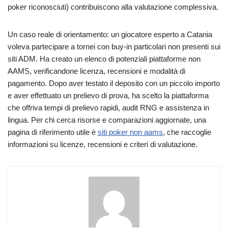
poker riconosciuti) contribuiscono alla valutazione complessiva.
Un caso reale di orientamento: un giocatore esperto a Catania
voleva partecipare a tornei con buy-in particolari non presenti sui
siti ADM. Ha creato un elenco di potenziali piattaforme non
AAMS, verificandone licenza, recensioni e modalità di
pagamento. Dopo aver testato il deposito con un piccolo importo
e aver effettuato un prelievo di prova, ha scelto la piattaforma
che offriva tempi di prelievo rapidi, audit RNG e assistenza in
lingua. Per chi cerca risorse e comparazioni aggiornate, una
pagina di riferimento utile è
siti poker non aams
, che raccoglie
informazioni su licenze, recensioni e criteri di valutazione.