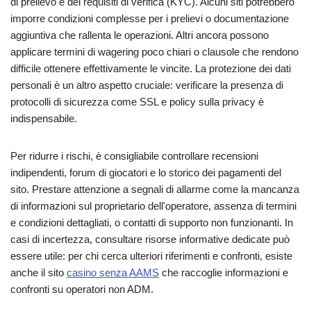
di prelievo e dei requisiti di verifica (KYC). Alcuni siti potrebbero
imporre condizioni complesse per i prelievi o documentazione
aggiuntiva che rallenta le operazioni. Altri ancora possono
applicare termini di wagering poco chiari o clausole che rendono
difficile ottenere effettivamente le vincite. La protezione dei dati
personali è un altro aspetto cruciale: verificare la presenza di
protocolli di sicurezza come SSL e policy sulla privacy è
indispensabile.
Per ridurre i rischi, è consigliabile controllare recensioni
indipendenti, forum di giocatori e lo storico dei pagamenti del
sito. Prestare attenzione a segnali di allarme come la mancanza
di informazioni sul proprietario dell'operatore, assenza di termini
e condizioni dettagliati, o contatti di supporto non funzionanti. In
casi di incertezza, consultare risorse informative dedicate può
essere utile: per chi cerca ulteriori riferimenti e confronti, esiste
anche il sito
casino senza AAMS
che raccoglie informazioni e
confronti su operatori non ADM.