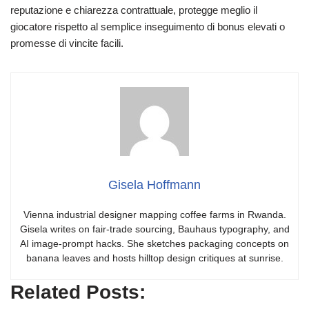
reputazione e chiarezza contrattuale, protegge meglio il
giocatore rispetto al semplice inseguimento di bonus elevati o
promesse di vincite facili.
Gisela Hoffmann
Vienna industrial designer mapping coffee farms in Rwanda.
Gisela writes on fair-trade sourcing, Bauhaus typography, and
AI image-prompt hacks. She sketches packaging concepts on
banana leaves and hosts hilltop design critiques at sunrise.
Related Posts: