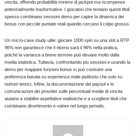
vincita, offrendo probabilità minime di jackpot ma ricompense
potenzialmente trasformative. I giocatori che testano questi titoli
spesso combinano sessioni demo per capire la dinamica dei
bonus con piccole puntate reali quando cercano il colpo grosso.
Un micro-case study utile: giocare 1000 spin su una slot a RTP
96% non garantisce che il ritorno sarà il 96% nella pratica,
poiché la varianza a breve termine può deviare molto dalla
media statistica. Tuttavia, confrontando più sessioni e usando la
demo per mappare funzioni bonus si può costruire una
preferenza basata su esperienza reale piuttosto che solo su
numeri teorici. Infine, la documentazione dei payout e le
comunicazioni dei provider sulle percentuali medie di vincita
aiutano a stabilire aspettative realistiche e a scegliere titoli che
combinano divertimento e valore nel lungo periodo.