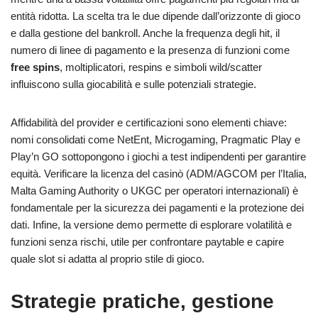
entità ridotta. La scelta tra le due dipende dall’orizzonte di gioco
e dalla gestione del bankroll. Anche la frequenza degli hit, il
numero di linee di pagamento e la presenza di funzioni come
free spins
, moltiplicatori, respins e simboli wild/scatter
influiscono sulla giocabilità e sulle potenziali strategie.
Affidabilità del provider e certificazioni sono elementi chiave:
nomi consolidati come NetEnt, Microgaming, Pragmatic Play e
Play’n GO sottopongono i giochi a test indipendenti per garantire
equità. Verificare la licenza del casinò (ADM/AGCOM per l’Italia,
Malta Gaming Authority o UKGC per operatori internazionali) è
fondamentale per la sicurezza dei pagamenti e la protezione dei
dati. Infine, la versione demo permette di esplorare volatilità e
funzioni senza rischi, utile per confrontare paytable e capire
quale slot si adatta al proprio stile di gioco.
Strategie pratiche, gestione