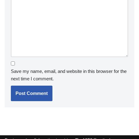
Save my name, email, and website in this browser for the
next time I comment.