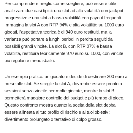
Per comprendere meglio come scegliere, può essere utile
analizzare due casi tipici: una slot ad alta volatilità con jackpot
progressivo e una slot a bassa volatilità con payout frequenti.
Immagina la slot A con RTP 94% e alta volatilità: su 1000 euro
giocati, l’aspettativa teorica è di 940 euro restituiti, ma la
varianza può portare a lunghi periodi in perdita seguiti da
possibili grandi vincite. La slot B, con RTP 97% e bassa
volatilità, restituirà teoricamente 970 euro su 1000, con vincite
più regolari e meno sbalzi.
Un esempio pratico: un giocatore decide di destinare 200 euro al
mese alle slot. Se sceglie la slot A, dovrebbe essere pronto a
sessioni senza vincite per molte giocate, mentre la slot B
permetterà maggiore controllo del budget e più tempo di gioco.
Questo confronto mostra quanto la scelta della slot debba
essere allineata al tuo profilo di rischio e ai tuoi obiettivi:
divertimento prolungato o tentativo di colpo grosso.