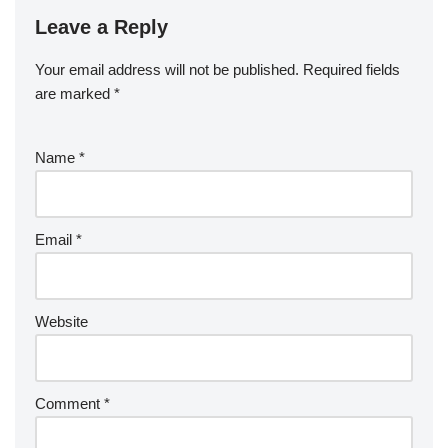
Leave a Reply
Your email address will not be published.
Required fields
are marked
*
Name
*
Email
*
Website
Comment
*