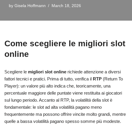
by
Gisela Hoffmann
March 18, 2026
Come scegliere le migliori slot
online
Scegliere le
migliori slot online
richiede attenzione a diversi
fattori tecnici e pratici. Prima di tutto, verifica il
RTP
(Return To
Player): un valore più alto indica che, teoricamente, una
percentuale maggiore delle puntate viene restituita ai giocatori
sul lungo periodo. Accanto al RTP, la
volatilità
della slot è
fondamentale: le slot ad alta volatilità pagano meno
frequentemente ma possono offrire vincite molto grandi, mentre
quelle a bassa volatilità pagano spesso somme più modeste.