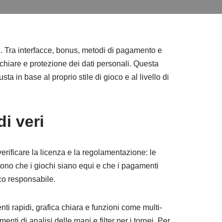
e. Tra interfacce, bonus, metodi di pagamento e
 chiare e protezione dei dati personali. Questa
ta in base al proprio stile di gioco e al livello di
i veri
 verificare la licenza e la regolamentazione: le
cono che i giochi siano equi e che i pagamenti
oco responsabile.
ti rapidi, grafica chiara e funzioni come multi-
nti di analisi delle mani e filter per i tornei. Per