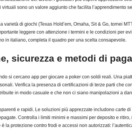
oldi virtuali sono un valore aggiunto che facilita l’apprendimento s
oli, la varietà di giochi (Texas Hold’em, Omaha, Sit & Go, tornei M
ortante leggere con attenzione i termini e le condizioni per ev
fono in italiano, completa il quadro per una scelta consapevole.
he, sicurezza e metodi di pa
si cercano app per giocare a poker con soldi reali. Una piattafor
sonali. Verifica la presenza di certificazioni di terze parti che co
stribuite in modo casuale e che non ci siano manipolazioni a dan
arenti e rapidi. Le soluzioni più apprezzate includono carte di cre
agate. Controlla i limiti minimi e massimi per deposito e ritiro, 
è la protezione contro frodi e accessi non autorizzati: l’autenti