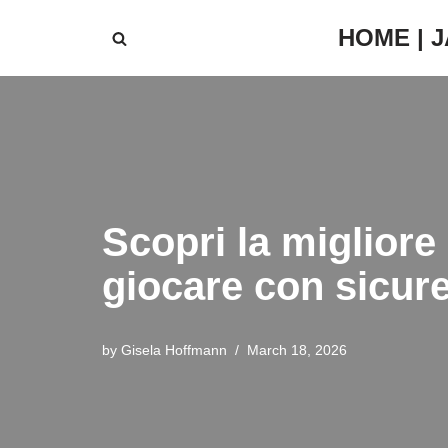
HOME | 
Skip
to
content
Scopri la migliore
giocare con sicure
by
Gisela Hoffmann
March 18, 2026