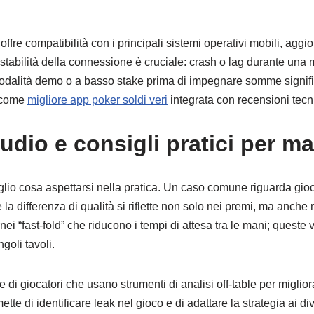
ffre compatibilità con i principali sistemi operativi mobili, aggi
a stabilità della connessione è cruciale: crash o lag durante u
modalità demo o a basso stake prima di impegnare somme signific
a come
migliore app poker soldi veri
integrata con recensioni tecni
tudio e consigli pratici per ma
io cosa aspettarsi nella pratica. Un caso comune riguarda gioca
a differenza di qualità si riflette non solo nei premi, ma anche 
rnei “fast-fold” che riducono i tempi di attesa tra le mani; ques
goli tavoli.
 di giocatori che usano strumenti di analisi off-table per miglior
 di identificare leak nel gioco e di adattare la strategia ai dive