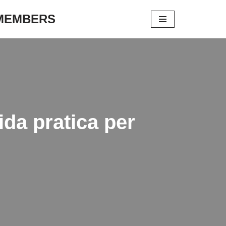
 MEMBERS
ida pratica per