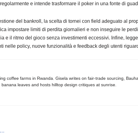
a regolarmente e intende trasformare il poker in una fonte di gua
gestione del bankroll, la scelta di tornei con field adeguato al pr
a impostare limiti di perdita giornalieri e non inseguire le perd
a e il ritmo del gioco senza investimenti eccessivi. Infine, legg
 nelle policy, nuove funzionalità e feedback degli utenti rigua
ing coffee farms in Rwanda. Gisela writes on fair-trade sourcing, Bau
banana leaves and hosts hilltop design critiques at sunrise.
e…