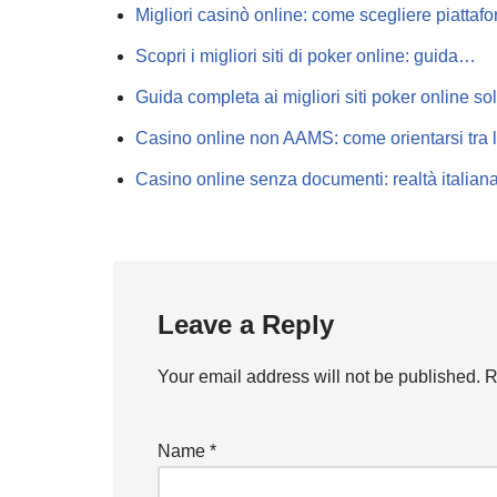
Migliori casinò online: come scegliere piatta
Scopri i migliori siti di poker online: guida…
Guida completa ai migliori siti poker online s
Casino online non AAMS: come orientarsi tra
Casino online senza documenti: realtà italia
Leave a Reply
Your email address will not be published.
R
Name
*