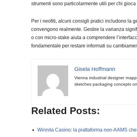
strumenti sono particolarmente utili per chi gioc
Per i neofiti, alcuni consigli pratici includono la 
convengono realmente. Gestire la varianza signific
o con micro-stake aiuta a comprendere l’interfacci
fondamentale per restare informati su cambiamenti
Gisela Hoffmann
Vienna industrial designer mapp
sketches packaging concepts on 
Related Posts:
Winnita Casino: la piattaforma non-AAMS ch