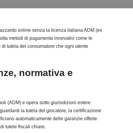
d’azzardo online senza la licenza italiana ADM (ex
volta metodi di pagamento innovativi come le
a e di tutela del consumatore che ogni utente
nze, normativa e
li (ADM) e opera sotto giurisdizioni estere
uardanti la tutela del giocatore, la certificazione
eficiano automaticamente delle garanzie offerte
i tutele fiscali chiare.