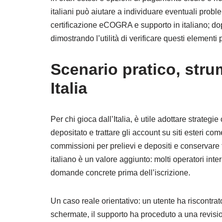
italiani può aiutare a individuare eventuali prob
certificazione eCOGRA e supporto in italiano; dopo
dimostrando l’utilità di verificare questi element
Scenario pratico, strum
Italia
Per chi gioca dall’Italia, è utile adottare strategi
depositato e trattare gli account su siti esteri co
commissioni per prelievi e depositi e conservare t
italiano è un valore aggiunto: molti operatori int
domande concrete prima dell’iscrizione.
Un caso reale orientativo: un utente ha riscontrat
schermate, il supporto ha proceduto a una revisio