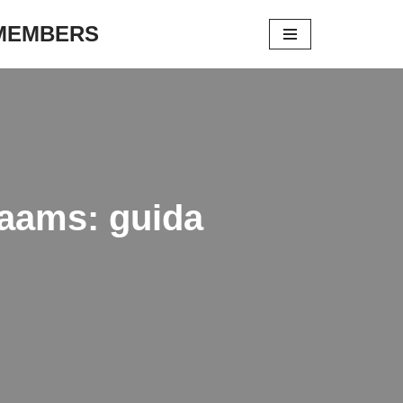
 MEMBERS
n aams: guida