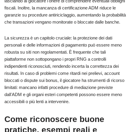
lasciando al giocatore l'onere di comprendere eventuali obblighi
fiscali. Inoltre, la mancanza di certificazione ADM riduce le
garanzie su procedure antiriciclaggio, aumentando la probabilità
che transazioni vengano monitorate o bloccate dalle banche.
La sicurezza è un capitolo cruciale: la protezione dei dati
personali e delle informazioni di pagamento può essere meno
robusta su siti non regolamentati. È frequente che tali
piattaforme non sottopongano i propri RNG a controlli
indipendenti riconosciuti, rendendo incerta la correttezza dei
risultati. In caso di problemi come ritardi nei prelievi, account
bloccati o dispute sui bonus, il giocatore ha strumenti di ricorso
limitati: mancano infatti procedure di mediazione previste
dall'ADM e gli organi esteri competenti possono essere meno
accessibili o più lenti a intervenire.
Come riconoscere buone
pratiche, esempi reali e