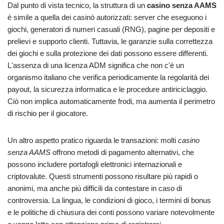
Dal punto di vista tecnico, la struttura di un
casino senza AAMS
è simile a quella dei casinò autorizzati: server che eseguono i
giochi, generatori di numeri casuali (RNG), pagine per depositi e
prelievi e supporto clienti. Tuttavia, le garanzie sulla correttezza
dei giochi e sulla protezione dei dati possono essere differenti.
L'assenza di una licenza ADM significa che non c'è un
organismo italiano che verifica periodicamente la regolarità dei
payout, la sicurezza informatica e le procedure antiriciclaggio.
Ciò non implica automaticamente frodi, ma aumenta il perimetro
di rischio per il giocatore.
Un altro aspetto pratico riguarda le transazioni: molti
casino
senza AAMS
offrono metodi di pagamento alternativi, che
possono includere portafogli elettronici internazionali e
criptovalute. Questi strumenti possono risultare più rapidi o
anonimi, ma anche più difficili da contestare in caso di
controversia. La lingua, le condizioni di gioco, i termini di bonus
e le politiche di chiusura dei conti possono variare notevolmente