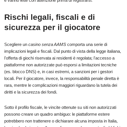
e vanno lette con attenzione prima di registrarsi.
Rischi legali, fiscali e di
sicurezza per il giocatore
Scegliere un
casino senza AAMS
comporta una serie di
implicazioni legali e fiscali. Dal punto di vista della legge italiana,
l'offerta di giochi riservata ai residenti è regolata; l'accesso a
piattaforme non autorizzate può esporsi a limitazioni tecniche
(es. blocco DNS) e, in casi estremi, a sanzioni per i gestori
locali. Per il giocatore, invece, la responsabilità penale diretta è
rara, mentre le complicazioni maggiori riguardano la tutela dei
diritti e la sicurezza dei fondi.
Sotto il profilo fiscale, le vincite ottenute su siti non autorizzati
possono creare un quadro ambiguo: le piattaforme estere
potrebbero non trattenere o dichiarare alcuna imposta in Italia,