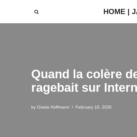
HOME | 
Skip
to
content
Quand la colère d
ragebait sur Inter
by
Gisela Hoffmann
February 10, 2026