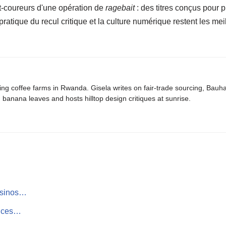
t-coureurs d'une opération de
ragebait
: des titres conçus pour 
 pratique du recul critique et la culture numérique restent les me
ing coffee farms in Rwanda. Gisela writes on fair-trade sourcing, Bau
banana leaves and hosts hilltop design critiques at sunrise.
casinos…
ances…