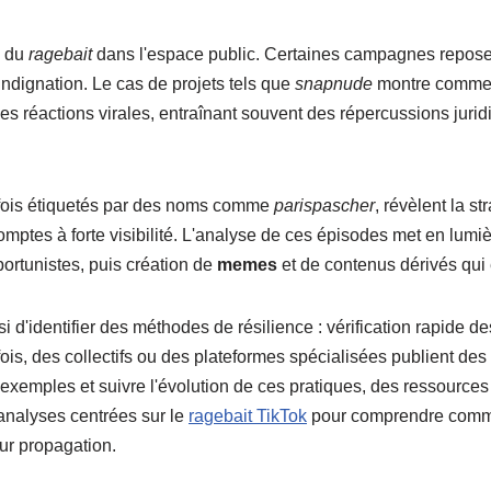
e du
ragebait
dans l'espace public. Certaines campagnes reposent
indignation. Le cas de projets tels que
snapnude
montre commen
s réactions virales, entraînant souvent des répercussions juri
rfois étiquetés par des noms comme
parispascher
, révèlent la 
comptes à forte visibilité. L'analyse de ces épisodes met en lum
portunistes, puis création de
memes
et de contenus dérivés qui 
d'identifier des méthodes de résilience : vérification rapide de
, des collectifs ou des plateformes spécialisées publient des 
exemples et suivre l'évolution de ces pratiques, des ressources 
analyses centrées sur le
ragebait TikTok
pour comprendre comme
eur propagation.