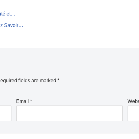
ité et…
ez Savoir…
equired fields are marked
*
Email
*
Webs