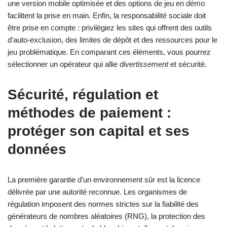
une version mobile optimisée et des options de jeu en démo
facilitent la prise en main. Enfin, la responsabilité sociale doit
être prise en compte : privilégiez les sites qui offrent des outils
d'auto-exclusion, des limites de dépôt et des ressources pour le
jeu problématique. En comparant ces éléments, vous pourrez
sélectionner un opérateur qui allie
divertissement
et sécurité.
Sécurité, régulation et
méthodes de paiement :
protéger son capital et ses
données
La première garantie d'un environnement sûr est la licence
délivrée par une autorité reconnue. Les organismes de
régulation imposent des normes strictes sur la fiabilité des
générateurs de nombres aléatoires (RNG), la protection des