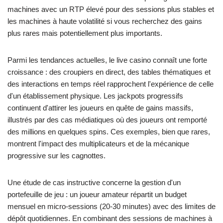
machines avec un RTP élevé pour des sessions plus stables et
les machines à haute volatilité si vous recherchez des gains
plus rares mais potentiellement plus importants.
Parmi les tendances actuelles, le live casino connaît une forte
croissance : des croupiers en direct, des tables thématiques et
des interactions en temps réel rapprochent l'expérience de celle
d'un établissement physique. Les jackpots progressifs
continuent d'attirer les joueurs en quête de gains massifs,
illustrés par des cas médiatiques où des joueurs ont remporté
des millions en quelques spins. Ces exemples, bien que rares,
montrent l'impact des multiplicateurs et de la mécanique
progressive sur les cagnottes.
Une étude de cas instructive concerne la gestion d'un
portefeuille de jeu : un joueur amateur répartit un budget
mensuel en micro-sessions (20-30 minutes) avec des limites de
dépôt quotidiennes. En combinant des sessions de machines à