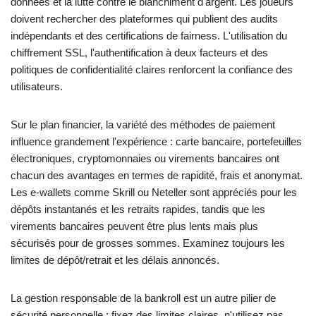
données et la lutte contre le blanchiment d'argent. Les joueurs
doivent rechercher des plateformes qui publient des audits
indépendants et des certifications de fairness. L'utilisation du
chiffrement SSL, l'authentification à deux facteurs et des
politiques de confidentialité claires renforcent la confiance des
utilisateurs.
Sur le plan financier, la variété des méthodes de paiement
influence grandement l'expérience : carte bancaire, portefeuilles
électroniques, cryptomonnaies ou virements bancaires ont
chacun des avantages en termes de rapidité, frais et anonymat.
Les e-wallets comme Skrill ou Neteller sont appréciés pour les
dépôts instantanés et les retraits rapides, tandis que les
virements bancaires peuvent être plus lents mais plus
sécurisés pour de grosses sommes. Examinez toujours les
limites de dépôt/retrait et les délais annoncés.
La gestion responsable de la bankroll est un autre pilier de
sécurité personnelle : fixez des limites claires, n'utilisez pas