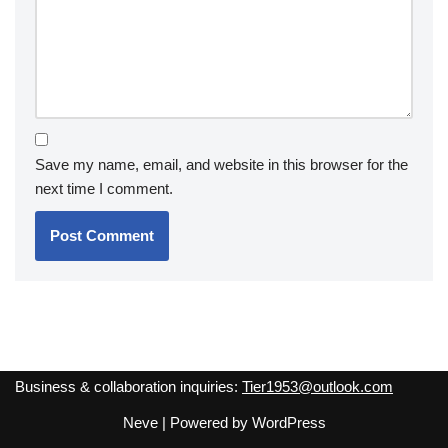
Save my name, email, and website in this browser for the
next time I comment.
Business & collaboration inquiries:
Tier1953@outlook.com
Neve
| Powered by
WordPress