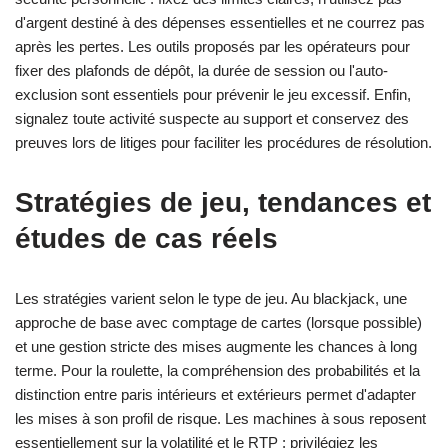
d'argent destiné à des dépenses essentielles et ne courrez pas
après les pertes. Les outils proposés par les opérateurs pour
fixer des plafonds de dépôt, la durée de session ou l'auto-
exclusion sont essentiels pour prévenir le jeu excessif. Enfin,
signalez toute activité suspecte au support et conservez des
preuves lors de litiges pour faciliter les procédures de résolution.
Stratégies de jeu, tendances et
études de cas réels
Les stratégies varient selon le type de jeu. Au blackjack, une
approche de base avec comptage de cartes (lorsque possible)
et une gestion stricte des mises augmente les chances à long
terme. Pour la roulette, la compréhension des probabilités et la
distinction entre paris intérieurs et extérieurs permet d'adapter
les mises à son profil de risque. Les machines à sous reposent
essentiellement sur la volatilité et le RTP : privilégiez les