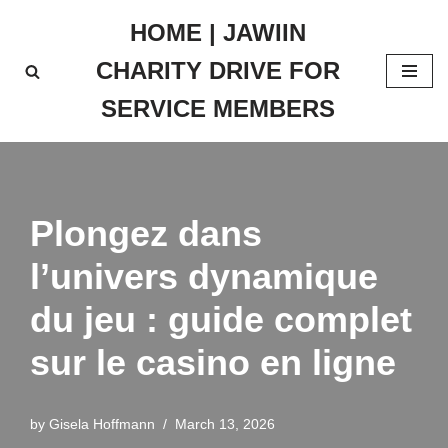
HOME | JAWIIN
Skip
CHARITY DRIVE FOR
to
content
SERVICE MEMBERS
Plongez dans
l’univers dynamique
du jeu : guide complet
sur le casino en ligne
by
Gisela Hoffmann
March 13, 2026