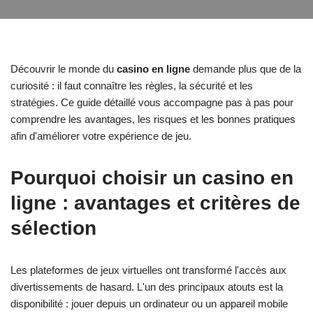
Découvrir le monde du
casino en ligne
demande plus que de la
curiosité : il faut connaître les règles, la sécurité et les
stratégies. Ce guide détaillé vous accompagne pas à pas pour
comprendre les avantages, les risques et les bonnes pratiques
afin d'améliorer votre expérience de jeu.
Pourquoi choisir un
casino en
ligne
: avantages et critères de
sélection
Les plateformes de jeux virtuelles ont transformé l'accès aux
divertissements de hasard. L'un des principaux atouts est la
disponibilité : jouer depuis un ordinateur ou un appareil mobile