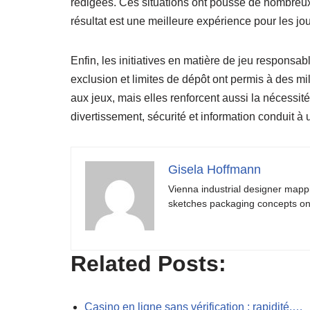
rédigées. Ces situations ont poussé de nombreux 
résultat est une meilleure expérience pour les jo
Enfin, les initiatives en matière de jeu responsa
exclusion et limites de dépôt ont permis à des mil
aux jeux, mais elles renforcent aussi la nécessi
divertissement, sécurité et information conduit à 
Gisela Hoffmann
Vienna industrial designer mapp
sketches packaging concepts on 
Related Posts:
Casino en ligne sans vérification : rapidité,…