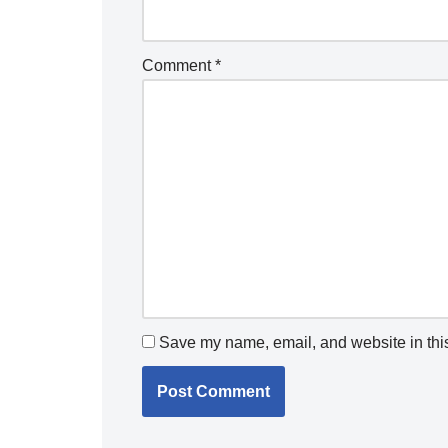
Comment
*
Save my name, email, and website in this