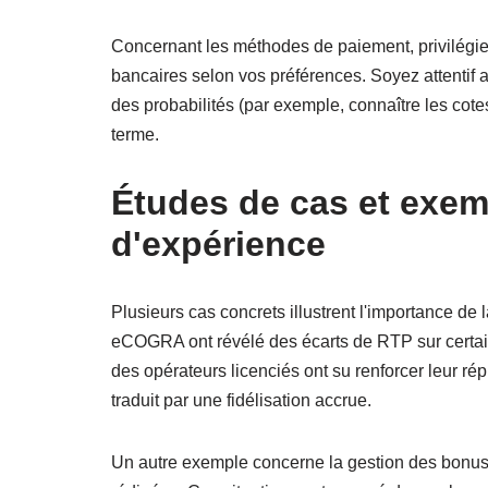
Concernant les méthodes de paiement, privilégiez
bancaires selon vos préférences. Soyez attentif au
des probabilités (par exemple, connaître les cote
terme.
Études de cas et exemp
d'expérience
Plusieurs cas concrets illustrent l'importance 
eCOGRA ont révélé des écarts de RTP sur certaine
des opérateurs licenciés ont su renforcer leur ré
traduit par une fidélisation accrue.
Un autre exemple concerne la gestion des bonus a