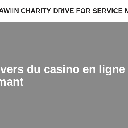
JAWIIN CHARITY DRIVE FOR SERVICE
vers du casino en ligne 
rmant