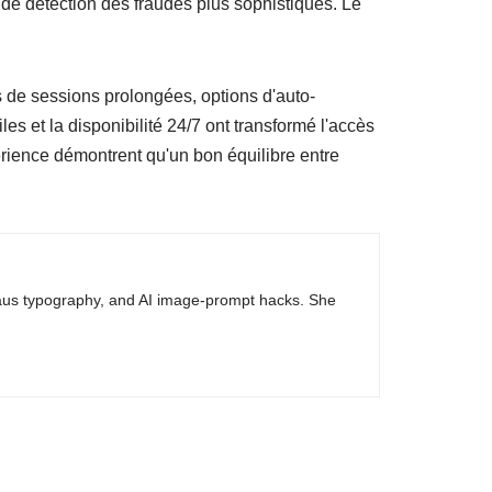
 de détection des fraudes plus sophistiqués. Le
as de sessions prolongées, options d'auto-
es et la disponibilité 24/7 ont transformé l'accès
érience démontrent qu'un bon équilibre entre
haus typography, and AI image-prompt hacks. She