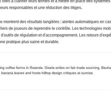
sites à clarifier leurs termes et à mettre en place des systèmes
ueurs responsables et une réduction des litiges.
ble montrent des résultats tangibles : alertes automatiques en c
liers de joueurs de reprendre le contrôle. Les technologies mobil
té d'outils de régulation et d'accompagnement. Les retours d'exp
une pratique plus saine et durable.
ing coffee farms in Rwanda. Gisela writes on fair-trade sourcing, Bau
banana leaves and hosts hilltop design critiques at sunrise.