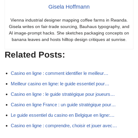
Gisela Hoffmann
Vienna industrial designer mapping coffee farms in Rwanda.
Gisela writes on fair-trade sourcing, Bauhaus typography, and
AI image-prompt hacks. She sketches packaging concepts on
banana leaves and hosts hilltop design critiques at sunrise.
Related Posts:
Casino en ligne : comment identifier le meilleur…
Meilleur casino en ligne: le guide essentiel pour…
Casino en ligne : le guide stratégique pour joueurs…
Casino en ligne France : un guide stratégique pour…
Le guide essentiel du casino en Belgique en ligne:…
Casino en ligne : comprendre, choisir et jouer avec…