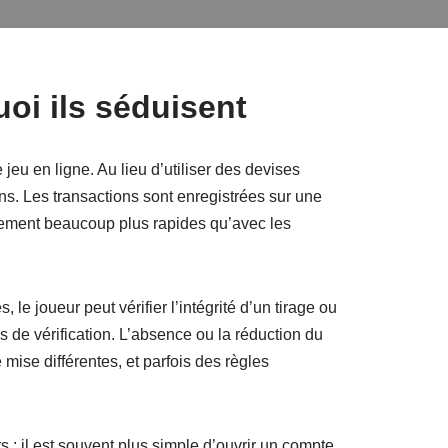
oi ils séduisent
eu en ligne. Au lieu d’utiliser des devises
ns. Les transactions sont enregistrées sur une
lement beaucoup plus rapides qu’avec les
le joueur peut vérifier l’intégrité d’un tirage ou
ls de vérification. L’absence ou la réduction du
 mise différentes, et parfois des règles
s : il est souvent plus simple d’ouvrir un compte