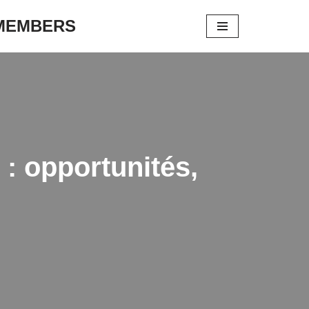
 MEMBERS
 : opportunités,