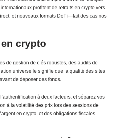
nternationaux profitent de retraits en crypto vers
 direct, et nouveaux formats DeFi—fait des casinos
 en crypto
es de gestion de clés robustes, des audits de
tion universelle signifie que la qualité des sites
rs avant de déposer des fonds.
’authentification à deux facteurs, et séparez vos
n à la volatilité des prix lors des sessions de
’argent en crypto, et des obligations fiscales