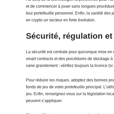
et de commencer à jouer sans longues procédures KY
leur portefeuille personnel. Enfin, la variété de
en crypto un secteur en forte évolution.
Sécurité, régulation e
La sécurité est centrale pour quiconque mise en 
smart contracts et des procédures de stockage à fr
varie grandement : vérifiez toujours la licence (si
Pour réduire les risques, adoptez des bonnes prat
fonds de jeu de votre portefeuille principal. L’util
jeu. Enfin, renseignez-vous sur la législation loca
peuvent s’appliquer.