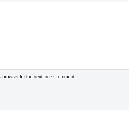
 browser for the next time I comment.