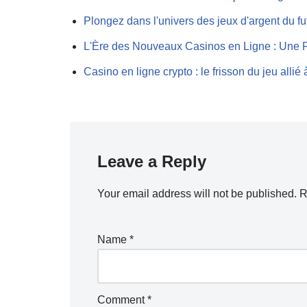
Plongez dans l'univers des jeux d'argent du fu
L'Ère des Nouveaux Casinos en Ligne : Une
Casino en ligne crypto : le frisson du jeu allié
Leave a Reply
Your email address will not be published.
R
Name
*
Comment
*