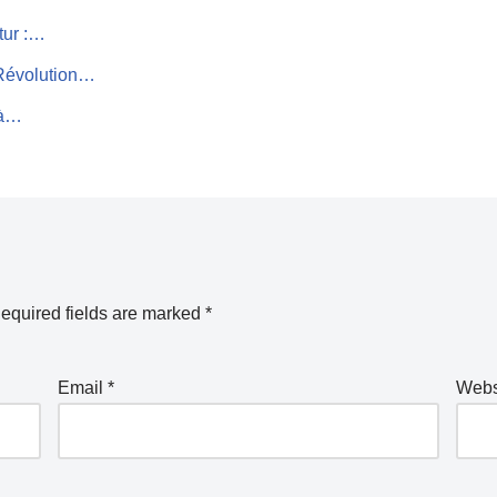
tur :…
 Révolution…
 à…
equired fields are marked
*
Email
*
Webs