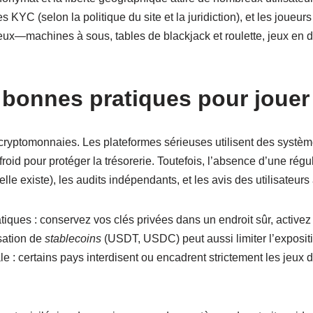
C (selon la politique du site et la juridiction), et les joueurs i
s jeux—machines à sous, tables de blackjack et roulette, jeux en
t bonnes pratiques pour jouer
cryptomonnaies. Les plateformes sérieuses utilisent des systèm
oid pour protéger la trésorerie. Toutefois, l’absence d’une régula
 elle existe), les audits indépendants, et les avis des utilisateu
iques : conservez vos clés privées dans un endroit sûr, activez l
isation de
stablecoins
(USDT, USDC) peut aussi limiter l’expositio
le : certains pays interdisent ou encadrent strictement les jeux d