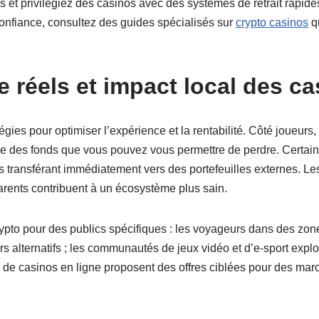
 et privilégiez des casinos avec des systèmes de retrait rapid
 confiance, consultez des guides spécialisés sur
crypto casinos
qu
e réels et impact local des c
gies pour optimiser l’expérience et la rentabilité. Côté joueurs, 
 que des fonds que vous pouvez vous permettre de perdre. Certains
es transférant immédiatement vers des portefeuilles externes. Le
parents contribuent à un écosystème plus sain.
rypto pour des publics spécifiques : les voyageurs dans des zone
s alternatifs ; les communautés de jeux vidéo et d’e-sport explo
ux de casinos en ligne proposent des offres ciblées pour des mar