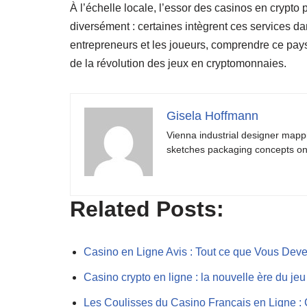
À l’échelle locale, l’essor des casinos en crypto p
diversément : certaines intègrent ces services d
entrepreneurs et les joueurs, comprendre ce pays
de la révolution des jeux en cryptomonnaies.
Gisela Hoffmann
Vienna industrial designer mapp
sketches packaging concepts on 
Related Posts:
Casino en Ligne Avis : Tout ce que Vous Dev
Casino crypto en ligne : la nouvelle ère du je
Les Coulisses du Casino Français en Ligne