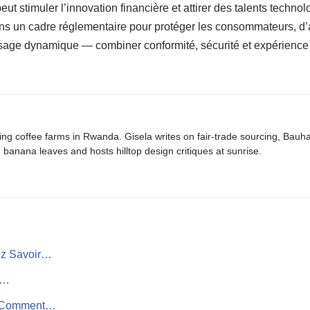
eut stimuler l’innovation financière et attirer des talents techno
ans un cadre réglementaire pour protéger les consommateurs, d’a
age dynamique — combiner conformité, sécurité et expérience uti
ing coffee farms in Rwanda. Gisela writes on fair-trade sourcing, Bau
banana leaves and hosts hilltop design critiques at sunrise.
ez Savoir…
u…
 : Comment…