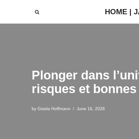
HOME | 
Skip
to
content
Plonger dans l’uni
risques et bonnes
by
Gisela Hoffmann
June 16, 2026