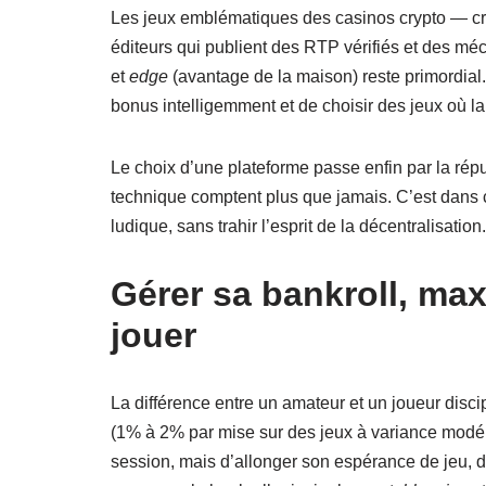
Les jeux emblématiques des casinos crypto — cras
éditeurs qui publient des RTP vérifiés et des mé
et
edge
(avantage de la maison) reste primordial.
bonus intelligemment et de choisir des jeux où l
Le choix d’une plateforme passe enfin par la répu
technique comptent plus que jamais. C’est dans
ludique, sans trahir l’esprit de la décentralisation.
Gérer sa bankroll, ma
jouer
La différence entre un amateur et un joueur discip
(1% à 2% par mise sur des jeux à variance modéré
session, mais d’allonger son espérance de jeu, de 