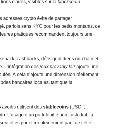
ions claires, visibles sur la
blockchain
.
 adresses crypto évite de partager
é, parfois sans KYC pour les petits montants, ce
meilleures pratiques recommandent toujours une
keback, cashbacks, défis quotidiens on-chain et
 L’intégration des
jeux provably fair
ajoute une
ipulés. À cela s’ajoute une dimension réellement
des bancaires locales, tant que la
 avertis utilisent des
stablecoins
(USDT,
o. L’usage d’un portefeuille non custodial, la
entielles pour tirer pleinement parti de cette