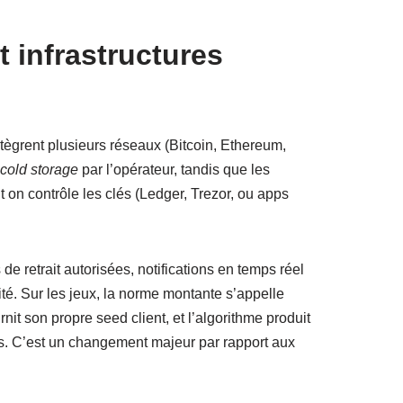
 infrastructures
intègrent plusieurs réseaux (Bitcoin, Ethereum,
cold storage
par l’opérateur, tandis que les
t on contrôle les clés (Ledger, Trezor, ou apps
 de retrait autorisées, notifications en temps réel
ité. Sur les jeux, la norme montante s’appelle
it son propre seed client, et l’algorithme produit
és. C’est un changement majeur par rapport aux