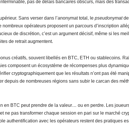
e interminable, pas de délais bancaires obscurs, mais des transact
supérieur. Sans verser dans l’anonymat total, le
pseudonymat
des
 nombreux opérateurs proposent un parcours d’inscription allég
 soucieux de discrétion, c’est un argument décisif, même si les 
mites de retrait augmentent.
bonus créatifs, souvent libellés en BTC, ETH ou stablecoins. Ra
naies composent un écosystème de récompenses plus dynamique.
vérifier cryptographiquement que les résultats n’ont pas été man
r depuis de nombreuses régions sans subir le carcan des métho
gain en BTC peut prendre de la valeur… ou en perdre. Les joueurs
 et ne pas transformer chaque session en pari sur le marché crypt
ble authentification avec les opérateurs restent des pratiques ess