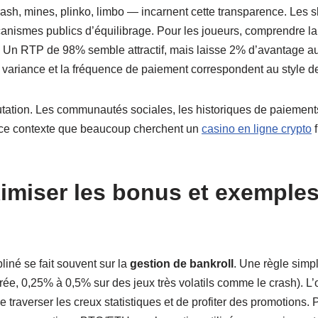
h, mines, plinko, limbo — incarnent cette transparence. Les slot
canismes publics d’équilibrage. Pour les joueurs, comprendre la
 Un RTP de 98% semble attractif, mais laisse 2% d’avantage au c
a variance et la fréquence de paiement correspondent au style de
tation. Les communautés sociales, les historiques de paiements, 
 ce contexte que beaucoup cherchent un
casino en ligne crypto
f
ximiser les bonus et exemple
liné se fait souvent sur la
gestion de bankroll
. Une règle simpl
e, 0,25% à 0,5% sur des jeux très volatils comme le crash). L’ob
traverser les creux statistiques et de profiter des promotions. Po