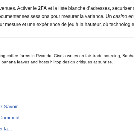
venues. Activer le
2FA
et la liste blanche d’adresses, sécuriser 
documenter ses sessions pour mesurer la variance. Un
casino en
r mesure et une expérience de jeu à la hauteur, où technologie 
ing coffee farms in Rwanda. Gisela writes on fair-trade sourcing, Bau
banana leaves and hosts hilltop design critiques at sunrise.
ez Savoir…
 : Comment…
er la…