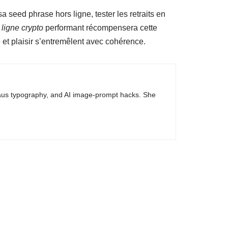
sa seed phrase hors ligne, tester les retraits en
 ligne crypto
performant récompensera cette
et plaisir s’entremêlent avec cohérence.
haus typography, and AI image-prompt hacks. She