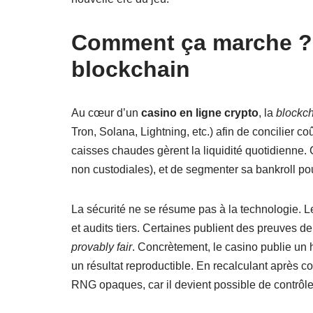
Comment ça marche ? Sé
blockchain
Au cœur d’un
casino en ligne crypto
, la
blockc
Tron, Solana, Lightning, etc.) afin de concilier c
caisses chaudes gèrent la liquidité quotidienne. C
non custodiales), et de segmenter sa bankroll pour
La sécurité ne se résume pas à la technologie. L
et audits tiers. Certaines publient des preuves de
provably fair
. Concrètement, le casino publie un h
un résultat reproductible. En recalculant après 
RNG opaques, car il devient possible de contrôle