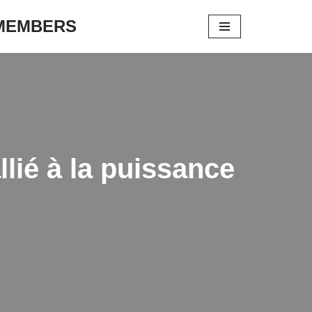
 MEMBERS
llié à la puissance