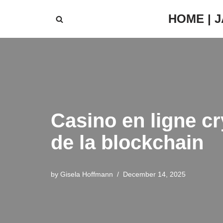
HOME | 
Skip
to
content
Casino en ligne cry
de la blockchain
by
Gisela Hoffmann
December 14, 2025