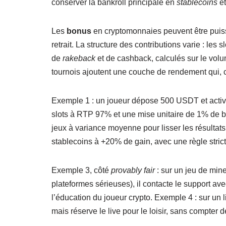
conserver la bankroll principale en
stablecoins
et
Les
bonus
en cryptomonnaies peuvent être puiss
retrait. La structure des contributions varie : l
de
rakeback
et de cashback, calculés sur le volume
tournois ajoutent une couche de rendement qui, 
Exemple 1 : un joueur dépose 500 USDT et activ
slots à RTP 97% et une mise unitaire de 1% de bank
jeux à variance moyenne pour lisser les résultats.
stablecoins à +20% de gain, avec une règle strict
Exemple 3, côté
provably fair
: sur un jeu de mine
plateformes sérieuses), il contacte le support avec
l’éducation du joueur crypto. Exemple 4 : sur un 
mais réserve le live pour le loisir, sans compter 