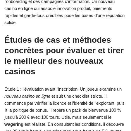
l’onboarding et des campagnes d’information. Un nouveau
casino en ligne qui associe innovation produit, paiements
rapides et garde-fous crédibles pose les bases d’une réputation
solide.
Études de cas et méthodes
concrètes pour évaluer et tirer
le meilleur des nouveaux
casinos
Étude 1 : l’évaluation avant l’inscription. Un joueur examine un
nouveau casino en ligne
et suit une checklist stricte. Il
commence par vérifier la licence et l’identité de l’exploitant, puis
lit la politique de bonus. Il repère un pack de bienvenue 100 %
jusqu’à 200 € avec 100 tours. Utile, mais seulement si le
wagering
est réaliste. En consultant les conditions, il découvre