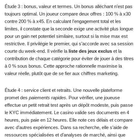
Étude 3 : bonus, valeur et termes. Un bonus alléchant n’est pas
toujours optimal. Un joueur compare deux offres : 100 % à x30
contre 200 % à x45. En calculant l’engagement total et les
limites, il constate que la seconde exige une activité plus longue
pour un gain net potentiel similaire, surtout si la mise max est
restrictive. Il privilégie le premier, qui s’accorde avec sa session
courte du week-end. Il vérifie la
liste des jeux exclus
et la
contribution de chaque catégorie pour éviter de jouer à des titres
à 0 % sous bonus. Cette approche rationnelle maximise la
valeur réelle, plutôt que de se fier aux chiffres marketing.
Étude 4 : service client et retraits. Une nouvelle plateforme
promet des
paiements rapides
. Pour vérifier, une joueuse
effectue un petit retrait test après un dépôt modeste, puis passe
le KYC immédiatement. Le casino valide ses documents en 4
heures, puis paie en 12 heures. Elle note ces délais et compare
avec d’autres expériences. Dans sa recherche, elle s’aide de
ressources spécialisées et d’analyses de marché, ainsi que