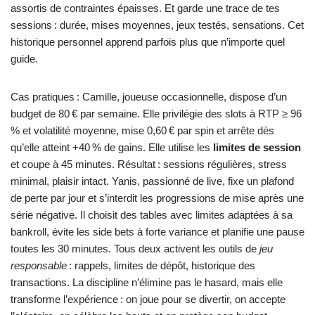
assortis de contraintes épaisses. Et garde une trace de tes
sessions : durée, mises moyennes, jeux testés, sensations. Cet
historique personnel apprend parfois plus que n’importe quel
guide.
Cas pratiques : Camille, joueuse occasionnelle, dispose d’un
budget de 80 € par semaine. Elle privilégie des slots à RTP ≥ 96
% et volatilité moyenne, mise 0,60 € par spin et arrête dès
qu’elle atteint +40 % de gains. Elle utilise les
limites de session
et coupe à 45 minutes. Résultat : sessions régulières, stress
minimal, plaisir intact. Yanis, passionné de live, fixe un plafond
de perte par jour et s’interdit les progressions de mise après une
série négative. Il choisit des tables avec limites adaptées à sa
bankroll, évite les side bets à forte variance et planifie une pause
toutes les 30 minutes. Tous deux activent les outils de
jeu
responsable
: rappels, limites de dépôt, historique des
transactions. La discipline n’élimine pas le hasard, mais elle
transforme l’expérience : on joue pour se divertir, on accepte