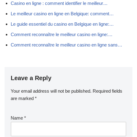
Casino en ligne : comment identifier le meilleur…
Le meilleur casino en ligne en Belgique: comment…
Le guide essentiel du casino en Belgique en ligne:…
Comment reconnaître le meilleur casino en ligne:…
Comment reconnaître le meilleur casino en ligne sans…
Leave a Reply
Your email address will not be published.
Required fields
are marked
*
Name
*