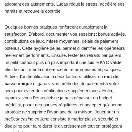
adoptant ces ajustements, Lucas réduit le stress, accélère ses
retraits et retrouve le contrôle.
Quelques bonnes pratiques renforcent durablement la
satisfaction. D’abord, documenter vos sessions: bonus activés,
contributions de jeux, mises moyennes, délais de paiement
obtenus. Cette hygiène de jeu permet d’identifier les opérateurs
réellement performants. Ensuite, tester les retraits par paliers:
un petit cashout puis un plus important une fois le KYC validé,
afin de confirmer la cohérence entre promesses et pratiques.
Activez l’authentification à deux facteurs, utilisez un
mot de
passe unique
et gardez vos méthodes de paiement à votre
nom pour éviter des vérifications supplémentaires. Enfin,
rappelez-vous l’essentiel: ne jamais dépasser un budget
prédéfini, poser des pauses régulières, et accepter qu’aucune
stratégie ne supprime l’avantage de la maison. Jouer sur un
meilleur casino en ligne
consiste à marier plaisir, sécurité et
discipline pour faire durer le divertissement tout en protégeant