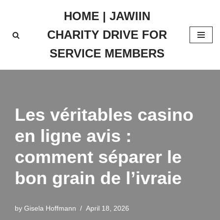
HOME | JAWIIN
Skip
CHARITY DRIVE FOR
to
content
SERVICE MEMBERS
Les véritables
casino
en ligne avis
:
comment séparer le
bon grain de l’ivraie
by
Gisela Hoffmann
April 18, 2026