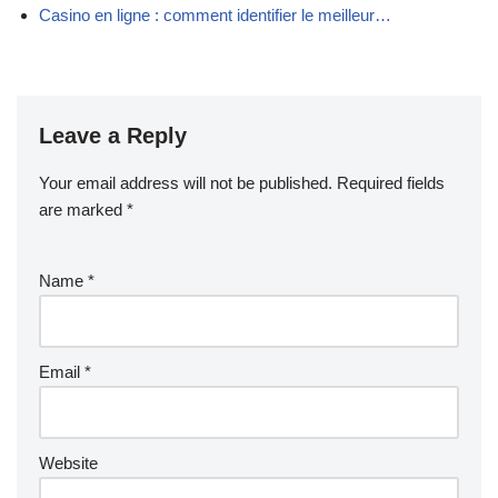
Casino en ligne : comment identifier le meilleur…
Leave a Reply
Your email address will not be published.
Required fields
are marked
*
Name
*
Email
*
Website