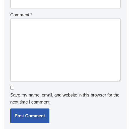
Comment
*
Save my name, email, and website in this browser for the
next time I comment.