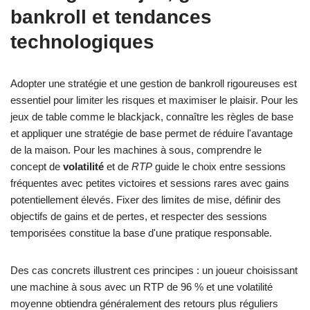
bankroll et tendances
technologiques
Adopter une stratégie et une gestion de bankroll rigoureuses est
essentiel pour limiter les risques et maximiser le plaisir. Pour les
jeux de table comme le blackjack, connaître les règles de base
et appliquer une stratégie de base permet de réduire l'avantage
de la maison. Pour les machines à sous, comprendre le
concept de
volatilité
et de
RTP
guide le choix entre sessions
fréquentes avec petites victoires et sessions rares avec gains
potentiellement élevés. Fixer des limites de mise, définir des
objectifs de gains et de pertes, et respecter des sessions
temporisées constitue la base d'une pratique responsable.
Des cas concrets illustrent ces principes : un joueur choisissant
une machine à sous avec un RTP de 96 % et une volatilité
moyenne obtiendra généralement des retours plus réguliers