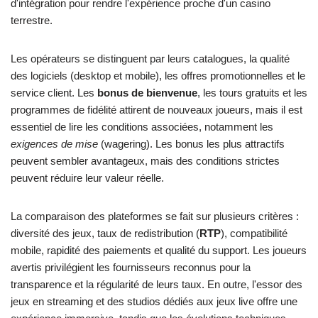
d'intégration pour rendre l'expérience proche d'un casino
terrestre.
Les opérateurs se distinguent par leurs catalogues, la qualité
des logiciels (desktop et mobile), les offres promotionnelles et le
service client. Les
bonus de bienvenue
, les tours gratuits et les
programmes de fidélité attirent de nouveaux joueurs, mais il est
essentiel de lire les conditions associées, notamment les
exigences de mise
(wagering). Les bonus les plus attractifs
peuvent sembler avantageux, mais des conditions strictes
peuvent réduire leur valeur réelle.
La comparaison des plateformes se fait sur plusieurs critères :
diversité des jeux, taux de redistribution (
RTP
), compatibilité
mobile, rapidité des paiements et qualité du support. Les joueurs
avertis privilégient les fournisseurs reconnus pour la
transparence et la régularité de leurs taux. En outre, l'essor des
jeux en streaming et des studios dédiés aux jeux live offre une