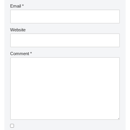
Email
*
Website
Comment
*