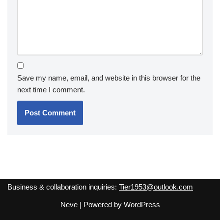
Save my name, email, and website in this browser for the
next time I comment.
Business & collaboration inquiries:
Tier1953@outlook.com
Neve
| Powered by
WordPress