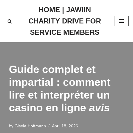
HOME | JAWIIN
Skip
CHARITY DRIVE FOR
to
content
SERVICE MEMBERS
Guide complet et
impartial : comment
lire et interpréter un
casino en ligne
avis
by
Gisela Hoffmann
April 18, 2026