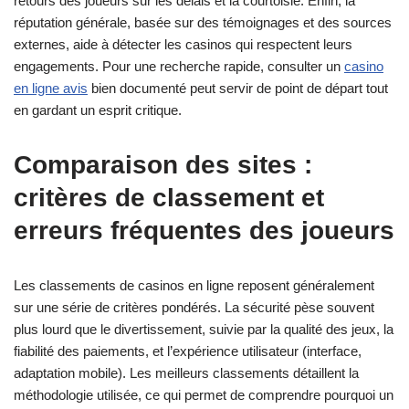
retours des joueurs sur les délais et la courtoisie. Enfin, la
réputation générale, basée sur des témoignages et des sources
externes, aide à détecter les casinos qui respectent leurs
engagements. Pour une recherche rapide, consulter un
casino
en ligne avis
bien documenté peut servir de point de départ tout
en gardant un esprit critique.
Comparaison des sites :
critères de classement et
erreurs fréquentes des joueurs
Les classements de casinos en ligne reposent généralement
sur une série de critères pondérés. La sécurité pèse souvent
plus lourd que le divertissement, suivie par la qualité des jeux, la
fiabilité des paiements, et l’expérience utilisateur (interface,
adaptation mobile). Les meilleurs classements détaillent la
méthodologie utilisée, ce qui permet de comprendre pourquoi un