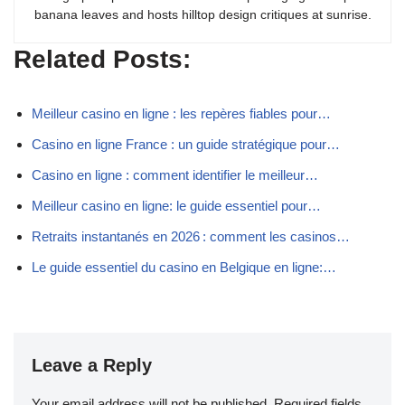
banana leaves and hosts hilltop design critiques at sunrise.
Related Posts:
Meilleur casino en ligne : les repères fiables pour…
Casino en ligne France : un guide stratégique pour…
Casino en ligne : comment identifier le meilleur…
Meilleur casino en ligne: le guide essentiel pour…
Retraits instantanés en 2026 : comment les casinos…
Le guide essentiel du casino en Belgique en ligne:…
Leave a Reply
Your email address will not be published.
Required fields