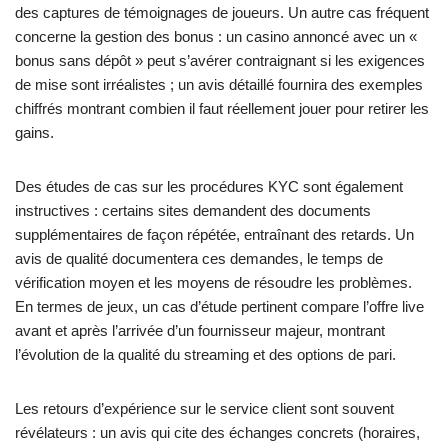
des captures de témoignages de joueurs. Un autre cas fréquent
concerne la gestion des bonus : un casino annoncé avec un «
bonus sans dépôt » peut s’avérer contraignant si les exigences
de mise sont irréalistes ; un avis détaillé fournira des exemples
chiffrés montrant combien il faut réellement jouer pour retirer les
gains.
Des études de cas sur les procédures KYC sont également
instructives : certains sites demandent des documents
supplémentaires de façon répétée, entraînant des retards. Un
avis de qualité documentera ces demandes, le temps de
vérification moyen et les moyens de résoudre les problèmes.
En termes de jeux, un cas d’étude pertinent compare l’offre live
avant et après l’arrivée d’un fournisseur majeur, montrant
l’évolution de la qualité du streaming et des options de pari.
Les retours d’expérience sur le service client sont souvent
révélateurs : un avis qui cite des échanges concrets (horaires,