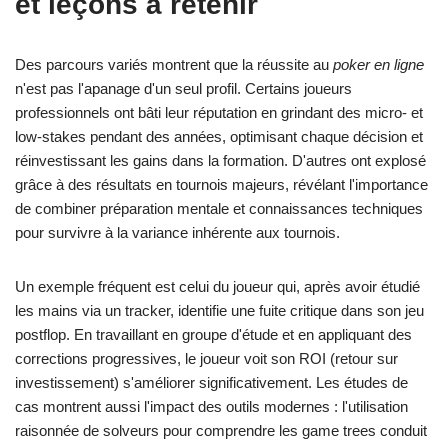
et leçons à retenir
Des parcours variés montrent que la réussite au
poker en ligne
n'est pas l'apanage d'un seul profil. Certains joueurs
professionnels ont bâti leur réputation en grindant des micro- et
low-stakes pendant des années, optimisant chaque décision et
réinvestissant les gains dans la formation. D'autres ont explosé
grâce à des résultats en tournois majeurs, révélant l'importance
de combiner préparation mentale et connaissances techniques
pour survivre à la variance inhérente aux tournois.
Un exemple fréquent est celui du joueur qui, après avoir étudié
les mains via un tracker, identifie une fuite critique dans son jeu
postflop. En travaillant en groupe d'étude et en appliquant des
corrections progressives, le joueur voit son ROI (retour sur
investissement) s'améliorer significativement. Les études de
cas montrent aussi l'impact des outils modernes : l'utilisation
raisonnée de solveurs pour comprendre les game trees conduit