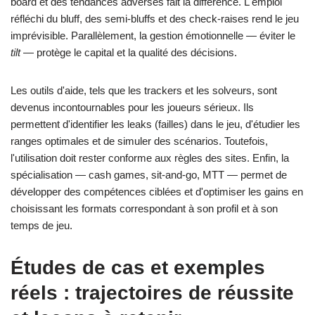
board et des tendances adverses fait la différence. L'emploi
réfléchi du bluff, des semi-bluffs et des check-raises rend le jeu
imprévisible. Parallèlement, la gestion émotionnelle — éviter le
tilt
— protège le capital et la qualité des décisions.
Les outils d'aide, tels que les trackers et les solveurs, sont
devenus incontournables pour les joueurs sérieux. Ils
permettent d'identifier les leaks (failles) dans le jeu, d'étudier les
ranges optimales et de simuler des scénarios. Toutefois,
l'utilisation doit rester conforme aux règles des sites. Enfin, la
spécialisation — cash games, sit-and-go, MTT — permet de
développer des compétences ciblées et d'optimiser les gains en
choisissant les formats correspondant à son profil et à son
temps de jeu.
Études de cas et exemples
réels : trajectoires de réussite