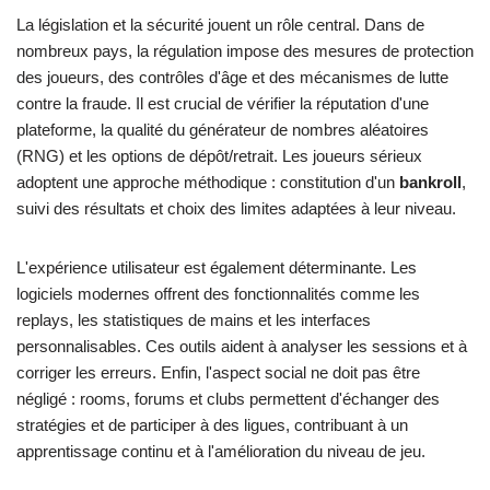
La législation et la sécurité jouent un rôle central. Dans de
nombreux pays, la régulation impose des mesures de protection
des joueurs, des contrôles d'âge et des mécanismes de lutte
contre la fraude. Il est crucial de vérifier la réputation d'une
plateforme, la qualité du générateur de nombres aléatoires
(RNG) et les options de dépôt/retrait. Les joueurs sérieux
adoptent une approche méthodique : constitution d'un
bankroll
,
suivi des résultats et choix des limites adaptées à leur niveau.
L'expérience utilisateur est également déterminante. Les
logiciels modernes offrent des fonctionnalités comme les
replays, les statistiques de mains et les interfaces
personnalisables. Ces outils aident à analyser les sessions et à
corriger les erreurs. Enfin, l'aspect social ne doit pas être
négligé : rooms, forums et clubs permettent d'échanger des
stratégies et de participer à des ligues, contribuant à un
apprentissage continu et à l'amélioration du niveau de jeu.