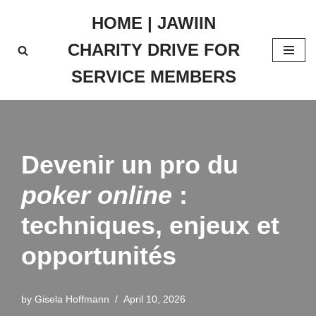
HOME | JAWIIN
Skip
CHARITY DRIVE FOR
to
content
SERVICE MEMBERS
Devenir un pro du
poker online
:
techniques, enjeux et
opportunités
by
Gisela Hoffmann
April 10, 2026