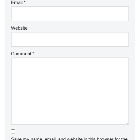
Email
*
Website
Comment
*
Save my name, email, and website in this browser for the