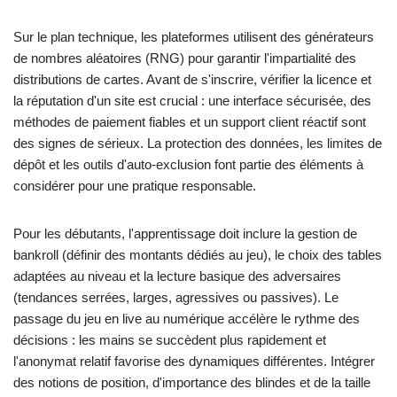
Sur le plan technique, les plateformes utilisent des générateurs
de nombres aléatoires (RNG) pour garantir l'impartialité des
distributions de cartes. Avant de s'inscrire, vérifier la licence et
la réputation d'un site est crucial : une interface sécurisée, des
méthodes de paiement fiables et un support client réactif sont
des signes de sérieux. La protection des données, les limites de
dépôt et les outils d'auto-exclusion font partie des éléments à
considérer pour une pratique responsable.
Pour les débutants, l'apprentissage doit inclure la gestion de
bankroll (définir des montants dédiés au jeu), le choix des tables
adaptées au niveau et la lecture basique des adversaires
(tendances serrées, larges, agressives ou passives). Le
passage du jeu en live au numérique accélère le rythme des
décisions : les mains se succèdent plus rapidement et
l'anonymat relatif favorise des dynamiques différentes. Intégrer
des notions de position, d'importance des blindes et de la taille