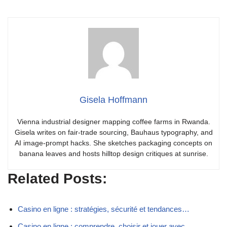
Gisela Hoffmann
Vienna industrial designer mapping coffee farms in Rwanda.
Gisela writes on fair-trade sourcing, Bauhaus typography, and
AI image-prompt hacks. She sketches packaging concepts on
banana leaves and hosts hilltop design critiques at sunrise.
Related Posts:
Casino en ligne : stratégies, sécurité et tendances…
Casino en ligne : comprendre, choisir et jouer avec…