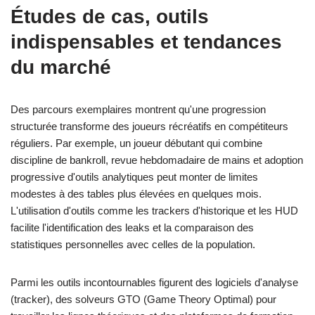
Études de cas, outils
indispensables et tendances
du marché
Des parcours exemplaires montrent qu'une progression
structurée transforme des joueurs récréatifs en compétiteurs
réguliers. Par exemple, un joueur débutant qui combine
discipline de bankroll, revue hebdomadaire de mains et adoption
progressive d'outils analytiques peut monter de limites
modestes à des tables plus élevées en quelques mois.
L'utilisation d'outils comme les trackers d'historique et les HUD
facilite l'identification des leaks et la comparaison des
statistiques personnelles avec celles de la population.
Parmi les outils incontournables figurent des logiciels d'analyse
(tracker), des solveurs GTO (Game Theory Optimal) pour