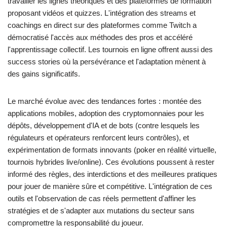
travailler les lignes théoriques et des plateformes de formation
proposant vidéos et quizzes. L'intégration des streams et
coachings en direct sur des plateformes comme Twitch a
démocratisé l'accès aux méthodes des pros et accéléré
l'apprentissage collectif. Les tournois en ligne offrent aussi des
success stories où la persévérance et l'adaptation mènent à
des gains significatifs.
Le marché évolue avec des tendances fortes : montée des
applications mobiles, adoption des cryptomonnaies pour les
dépôts, développement d'IA et de bots (contre lesquels les
régulateurs et opérateurs renforcent leurs contrôles), et
expérimentation de formats innovants (poker en réalité virtuelle,
tournois hybrides live/online). Ces évolutions poussent à rester
informé des règles, des interdictions et des meilleures pratiques
pour jouer de manière sûre et compétitive. L'intégration de ces
outils et l'observation de cas réels permettent d'affiner les
stratégies et de s'adapter aux mutations du secteur sans
compromettre la responsabilité du joueur.