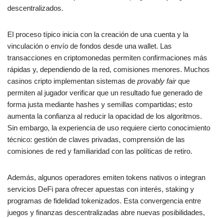
descentralizados.
El proceso típico inicia con la creación de una cuenta y la
vinculación o envío de fondos desde una wallet. Las
transacciones en criptomonedas permiten confirmaciones más
rápidas y, dependiendo de la red, comisiones menores. Muchos
casinos cripto implementan sistemas de
provably fair
que
permiten al jugador verificar que un resultado fue generado de
forma justa mediante hashes y semillas compartidas; esto
aumenta la confianza al reducir la opacidad de los algoritmos.
Sin embargo, la experiencia de uso requiere cierto conocimiento
técnico: gestión de claves privadas, comprensión de las
comisiones de red y familiaridad con las políticas de retiro.
Además, algunos operadores emiten tokens nativos o integran
servicios DeFi para ofrecer apuestas con interés, staking y
programas de fidelidad tokenizados. Esta convergencia entre
juegos y finanzas descentralizadas abre nuevas posibilidades,