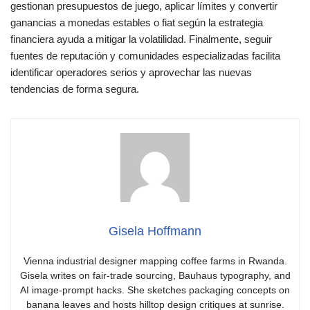
gestionan presupuestos de juego, aplicar límites y convertir
ganancias a monedas estables o fiat según la estrategia
financiera ayuda a mitigar la volatilidad. Finalmente, seguir
fuentes de reputación y comunidades especializadas facilita
identificar operadores serios y aprovechar las nuevas
tendencias de forma segura.
Gisela Hoffmann
Vienna industrial designer mapping coffee farms in Rwanda.
Gisela writes on fair-trade sourcing, Bauhaus typography, and
AI image-prompt hacks. She sketches packaging concepts on
banana leaves and hosts hilltop design critiques at sunrise.