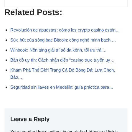
Related Posts:
Revolución de apuestas: cómo los crypto casino están…
Sức hút của sòng bạc Bitcoin: công nghệ minh bạch,…
Winbook: Nền tảng giải trí số đa kênh, tối ưu trải…
Bản đồ uy tín: Cách nhận diện “casino trực tuyến uy…
Khám Phá Thế Giới Trang Cá Độ Bóng Đá: Lựa Chọn,
Bảo…
Seguridad sin llaves en Medellín: guía práctica para…
Leave a Reply
Your email address will not be published.
Required fields