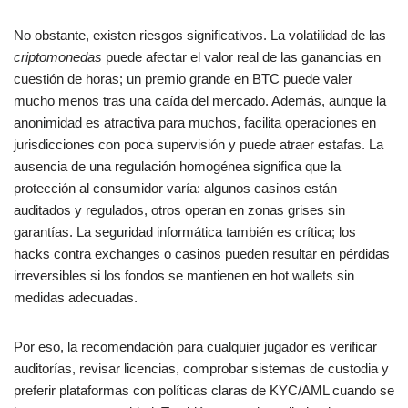
No obstante, existen riesgos significativos. La volatilidad de las
criptomonedas
puede afectar el valor real de las ganancias en
cuestión de horas; un premio grande en BTC puede valer
mucho menos tras una caída del mercado. Además, aunque la
anonimidad es atractiva para muchos, facilita operaciones en
jurisdicciones con poca supervisión y puede atraer estafas. La
ausencia de una regulación homogénea significa que la
protección al consumidor varía: algunos casinos están
auditados y regulados, otros operan en zonas grises sin
garantías. La seguridad informática también es crítica; los
hacks contra exchanges o casinos pueden resultar en pérdidas
irreversibles si los fondos se mantienen en hot wallets sin
medidas adecuadas.
Por eso, la recomendación para cualquier jugador es verificar
auditorías, revisar licencias, comprobar sistemas de custodia y
preferir plataformas con políticas claras de KYC/AML cuando se