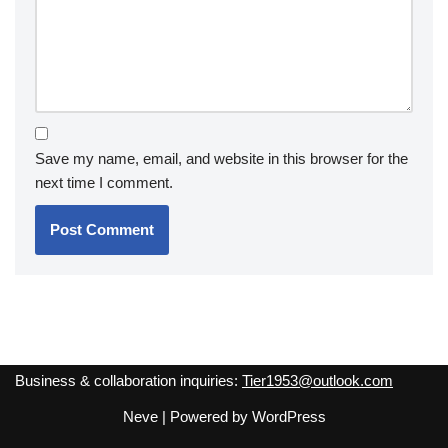
Save my name, email, and website in this browser for the
next time I comment.
Business & collaboration inquiries:
Tier1953@outlook.com
Neve
| Powered by
WordPress