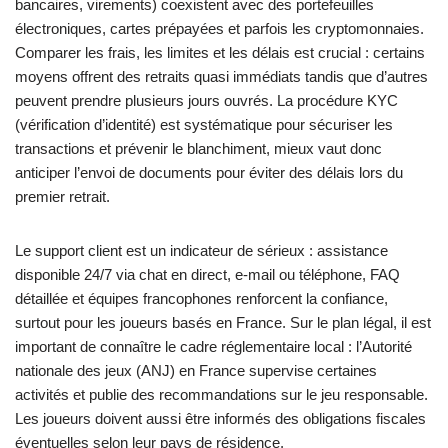
bancaires, virements) coexistent avec des portefeuilles
électroniques, cartes prépayées et parfois les cryptomonnaies.
Comparer les frais, les limites et les délais est crucial : certains
moyens offrent des retraits quasi immédiats tandis que d’autres
peuvent prendre plusieurs jours ouvrés. La procédure KYC
(vérification d’identité) est systématique pour sécuriser les
transactions et prévenir le blanchiment, mieux vaut donc
anticiper l’envoi de documents pour éviter des délais lors du
premier retrait.
Le support client est un indicateur de sérieux : assistance
disponible 24/7 via chat en direct, e-mail ou téléphone, FAQ
détaillée et équipes francophones renforcent la confiance,
surtout pour les joueurs basés en France. Sur le plan légal, il est
important de connaître le cadre réglementaire local : l’Autorité
nationale des jeux (ANJ) en France supervise certaines
activités et publie des recommandations sur le jeu responsable.
Les joueurs doivent aussi être informés des obligations fiscales
éventuelles selon leur pays de résidence.