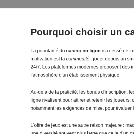
Pourquoi choisir un
c
La popularité du
casino en ligne
n'a cessé de cro
motivation est la
commodité
: jouer depuis un sma
24/7. Les plateformes modernes proposent des int
l'atmosphère d'un établissement physique.
Au-delà de la praticité, les bonus d'inscription,
ligne rivalisent pour attirer et retenir les joueurs
notamment les exigences de mise, pour évaluer la 
L'offre de jeux est une autre raison majeure : mac
une diversité souvent plus large que celle d'un 