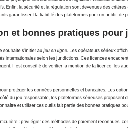
s. Enfin, la sécurité et la régulation sont devenues des critères
nts garantissent la fiabilité des plateformes pour un public de p
on et bonnes pratiques pour 
 souhaite s'initier au
jeu en ligne
. Les opérateurs sérieux affich
 internationales selon les juridictions. Ces licences encadrent
nt. Il est conseillé de vérifier la mention de la licence, les aud
ur protéger les données personnelles et bancaires. Les options d
 Du côté du jeu responsable, les plateformes sérieuses proposent d
naître et utiliser ces outils fait partie des bonnes pratiques po
rticulière : privilégier des méthodes de paiement reconnues, comp