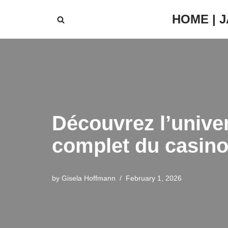
HOME | 
Skip
to
content
Découvrez l’univer
complet du casino
by
Gisela Hoffmann
February 1, 2026