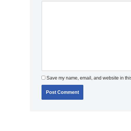
Save my name, email, and website in this