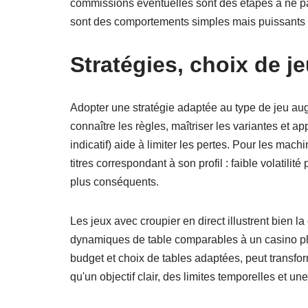
commissions éventuelles sont des étapes à ne pas
sont des comportements simples mais puissants p
Stratégies, choix de j
Adopter une stratégie adaptée au type de jeu augm
connaître les règles, maîtriser les variantes et 
indicatif) aide à limiter les pertes. Pour les mach
titres correspondant à son profil : faible volatilit
plus conséquents.
Les jeux avec croupier en direct illustrent bien l
dynamiques de table comparables à un casino phy
budget et choix de tables adaptées, peut transfor
qu'un objectif clair, des limites temporelles et u