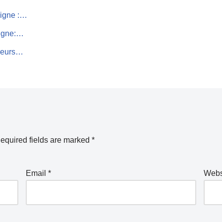
ligne :…
ligne:…
oueurs…
equired fields are marked
*
Email
*
Webs