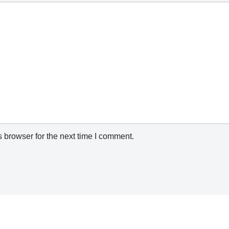
 browser for the next time I comment.