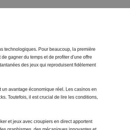
tions technologiques. Pour beaucoup, la première
de gagner du temps et de profiter d'une offre
stantanées des jeux qui reproduisent fidèlement
uent un avantage économique réel. Les casinos en
s. Toutefois, il est crucial de lire les conditions,
oker et jeux avec croupiers en direct apportent
ns des graphismes, des mécaniques innovantes et