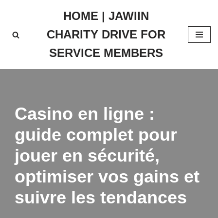
HOME | JAWIIN
Skip
CHARITY DRIVE FOR
to
content
SERVICE MEMBERS
Casino en ligne :
guide complet pour
jouer en sécurité,
optimiser vos gains et
suivre les tendances