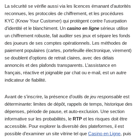
La sécurité se vérifie aussi via les licences émanant d’autorités
reconnues, les protocoles de chiffrement, et les procédures
KYC (Know Your Customer) qui protègent contre l’usurpation
d’identité et le blanchiment. Un
casino en ligne
sérieux utilise
un chiffrement robuste, fait auditer ses jeux et sépare les fonds
des joueurs de ses comptes opérationnels. Les méthodes de
paiement populaires (cartes, portefeuille électronique, virement)
se doublent d’options de retrait claires, avec des délais
annoncés et des plafonds transparents. L’assistance en
français, réactive et joignable par chat ou e-mail, est un autre
indicateur de fiabilité.
Avant de s’inscrire, la présence d’outils de
jeu responsable
est
déterminante: limites de dépôt, rappels de temps, historique des
dépenses, période de pause, et auto-exclusion. Une section
informative sur les probabilités, le
RTP
et les risques doit être
accessible. Pour explorer la diversité des plateformes, il est
possible d’examiner un site vitrine tel que
Casino en Ligne
, puis