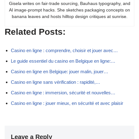
Gisela writes on fair-trade sourcing, Bauhaus typography, and
AI image-prompt hacks. She sketches packaging concepts on
banana leaves and hosts hilltop design critiques at sunrise.
Related Posts:
Casino en ligne : comprendre, choisir et jouer avec…
Le guide essentiel du casino en Belgique en ligne:…
Casino en ligne en Belgique: jouer malin, jouer…
Casino en ligne sans vérification : rapidité,…
Casino en ligne : immersion, sécurité et nouvelles…
Casino en ligne : jouer mieux, en sécurité et avec plaisir
Leave a Reply