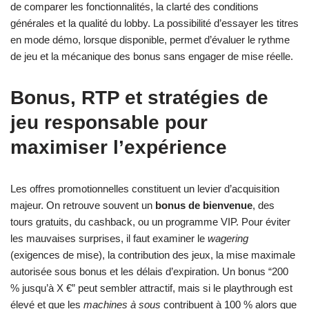
de comparer les fonctionnalités, la clarté des conditions
générales et la qualité du lobby. La possibilité d’essayer les titres
en mode démo, lorsque disponible, permet d’évaluer le rythme
de jeu et la mécanique des bonus sans engager de mise réelle.
Bonus, RTP et stratégies de
jeu responsable pour
maximiser l’expérience
Les offres promotionnelles constituent un levier d’acquisition
majeur. On retrouve souvent un
bonus de bienvenue
, des
tours gratuits, du cashback, ou un programme VIP. Pour éviter
les mauvaises surprises, il faut examiner le
wagering
(exigences de mise), la contribution des jeux, la mise maximale
autorisée sous bonus et les délais d’expiration. Un bonus “200
% jusqu’à X €” peut sembler attractif, mais si le playthrough est
élevé et que les
machines à sous
contribuent à 100 % alors que