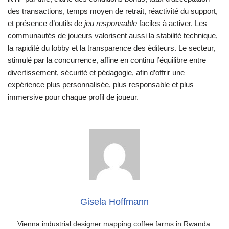
des transactions, temps moyen de retrait, réactivité du support,
et présence d’outils de
jeu responsable
faciles à activer. Les
communautés de joueurs valorisent aussi la stabilité technique,
la rapidité du lobby et la transparence des éditeurs. Le secteur,
stimulé par la concurrence, affine en continu l’équilibre entre
divertissement, sécurité et pédagogie, afin d’offrir une
expérience plus personnalisée, plus responsable et plus
immersive pour chaque profil de joueur.
Gisela Hoffmann
Vienna industrial designer mapping coffee farms in Rwanda.