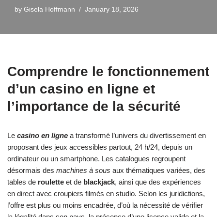
by
Gisela Hoffmann
January 18, 2026
Comprendre le fonctionnement
d’un casino en ligne et
l’importance de la sécurité
Le
casino en ligne
a transformé l’univers du divertissement en
proposant des jeux accessibles partout, 24 h/24, depuis un
ordinateur ou un smartphone. Les catalogues regroupent
désormais des
machines à sous
aux thématiques variées, des
tables de
roulette
et de
blackjack
, ainsi que des expériences
en direct avec croupiers filmés en studio. Selon les juridictions,
l’offre est plus ou moins encadrée, d’où la nécessité de vérifier
la légalité dans son pays, la présence d’une licence valide et la